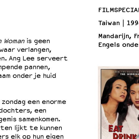
FILMSPECIA
Taiwan
199
 VNPF
Mandarijn, 
n Woman
is geen
Engels onde
waar verlangen,
en. Ang Lee serveert
dampende pannen,
aam onder je huid
e zondag een enorme
 dochters, een
 gemis samenkomen.
 eten lijkt te kunnen
rs elk op hun eigen