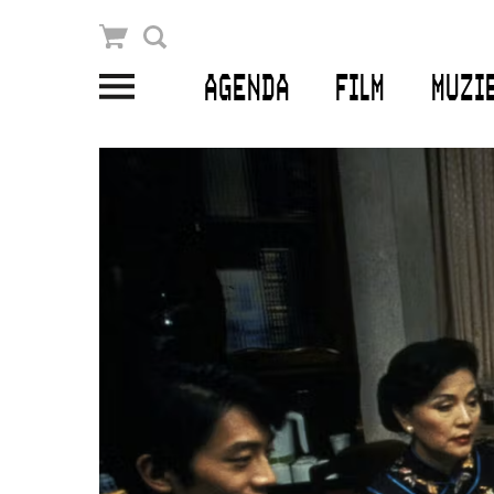
Winkelmandje
Zoek
AGENDA
FILM
MUZI
PLAN JE BEZOEK
Openingstijden & contact
Bereikbaarheid
Kaartverkoop
EDUCATIE
Schoolvoorstellingen
Filmprogramma’s Primair Onderwijs