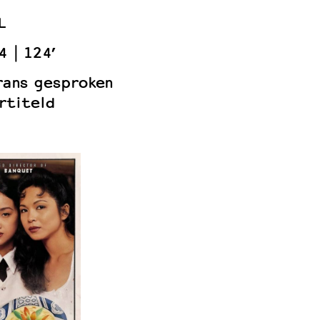
L
4
124’
Frans gesproken
rtiteld