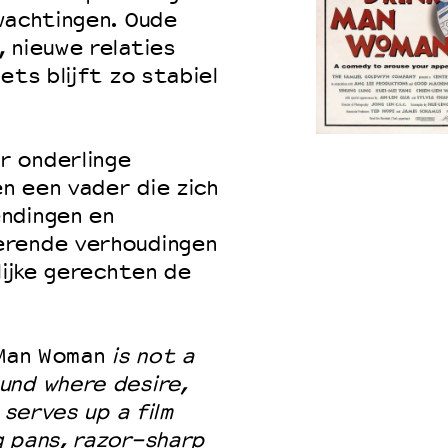
wachtingen. Oude
 nieuwe relaties
ets blijft zo stabiel
r onderlinge
n een vader die zich
ndingen en
erende verhoudingen
lijke gerechten de
 Man Woman
is not a
und where desire,
serves up a film
g pans, razor-sharp