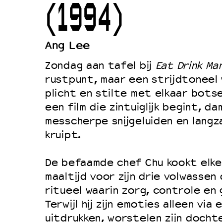
(1994)
Duurzaamheid
Culturele boycot Israël
Ang Lee
Ruimte voor artistieke vrijheid –
Zondag aan tafel bij
Eat Drink Ma
rustpunt, maar een strijdtoneel 
plicht en stilte met elkaar bots
een film die zintuiglijk begint, 
messcherpe snijgeluiden en langz
kruipt.
De befaamde chef Chu kookt elk
maaltijd voor zijn drie volwassen
ritueel waarin zorg, controle en
Terwijl hij zijn emoties alleen via
uitdrukken, worstelen zijn dochte