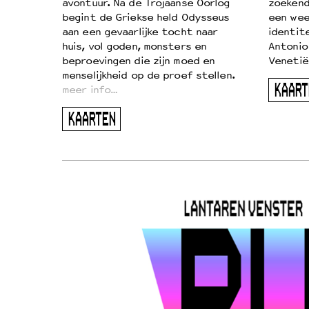
…
avontuur. Na de Trojaanse Oorlog
zoekende
begint de Griekse held Odysseus
een wee
aan een gevaarlijke tocht naar
identit
huis, vol goden, monsters en
Antonio
beproevingen die zijn moed en
Venetië
menselijkheid op de proef stellen.
KAART
meer info…
KAARTEN