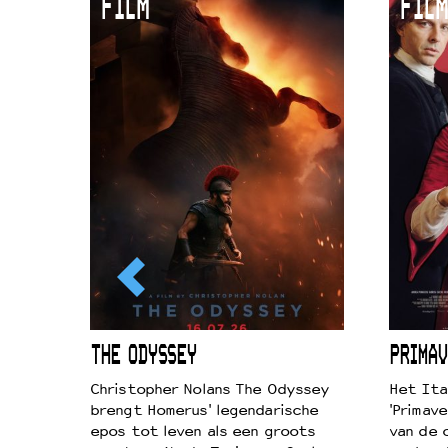
FILM
FILM
ICL
THE ODYSSEY
PRIMAV
k je de
Christopher Nolans The Odyssey
Het Ita
aires
brengt Homerus' legendarische
'Primave
on
epos tot leven als een groots
van de 