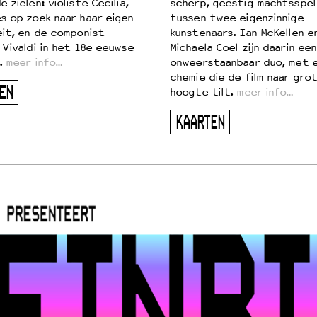
 zielen: violiste Cecilia,
scherp, geestig machtsspel
s op zoek naar haar eigen
tussen twee eigenzinnige
eit, en de componist
kunstenaars. Ian McKellen e
 Vivaldi in het 18e eeuwse
Michaela Coel zijn daarin een
.
meer info…
onweerstaanbaar duo, met 
chemie die de film naar gro
EN
hoogte tilt.
meer info…
KAARTEN