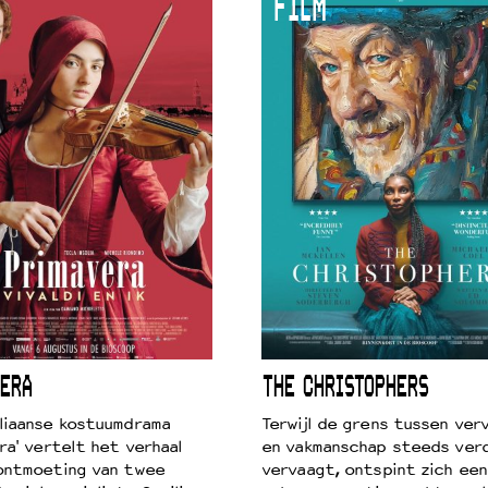
FILM
ERA
THE CHRISTOPHERS
liaanse kostuumdrama
Terwijl de grens tussen verv
ra' vertelt het verhaal
en vakmanschap steeds ver
ontmoeting van twee
vervaagt, ontspint zich een