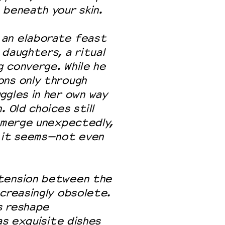
 beneath your skin.
 an elaborate feast
 daughters, a ritual
g converge. While he
ons only through
ggles in her own way
 Old choices still
 emerge unexpectedly,
s it seems—not even
 tension between the
ncreasingly obsolete.
s reshape
 as exquisite dishes