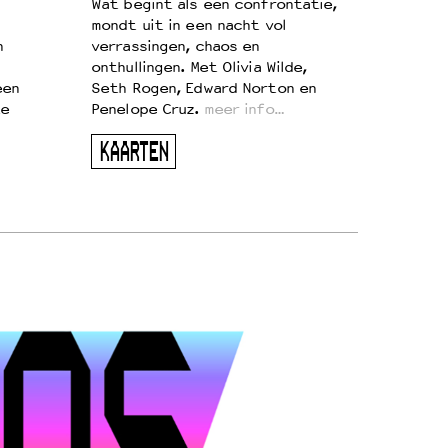
Wat begint als een confrontatie,
mondt uit in een nacht vol
n
verrassingen, chaos en
onthullingen. Met Olivia Wilde,
een
Seth Rogen, Edward Norton en
te
Penelope Cruz.
meer info…
KAARTEN