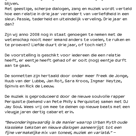
blijven.
Met geestige, scherpe dialogen, zang en muziek wordt verteld
hoe een relatie in drie jaar verandert van verliefdheid in een
OVER LANTARENVENSTER
sleur. Passie, tederheid en uiteindelijk verveling. Drie jaar en
Wat we doen
dan?
Werken bij
Zijn wij anno 2008 nog in staat genoegen te nemen met de
Wie is wie
wetenschap nooit meer iemand anders te voelen, te ruiken en
te proeven? Liefde duurt drie jaar, of toch niet?
Word vriend
Historie
De voorstelling is geschikt voor iedereen die een relatie
Partners
heeft, er eentje heeft gehad of er ooit (nog) eentje durft
aan te gaan.
Huisregels
Privacyverklaring
De sonnetten zijn hertaald door onder meer Freek de Jonge,
Huub van der Lubbe, Jan Rot, Sara Kroos, Ingmar Heytze,
Integriteits- en gedragscode
Spinvis en Rick de Leeuw.
Duurzaamheid
Culturele boycot Israël
De muziek is geproduceerd door de nieuwe soulvolle rapper
Perquisite (bekend van Pete Philly & Perquisite) samen met DJ
Ruimte voor artistieke vrijheid – VNPF
Jay Soul. Wees vrij om mee te deinen op nieuwe beats met een
vleugje jaren dertig cabaret erin.
“Bewonderingswaardig is de manier waarop Urban Myth oude
klassieke teksten en nieuwe dialogen aaneenrijgt tot een
fijne vermakelijke mix van toneel, muziek en variaté.”
–