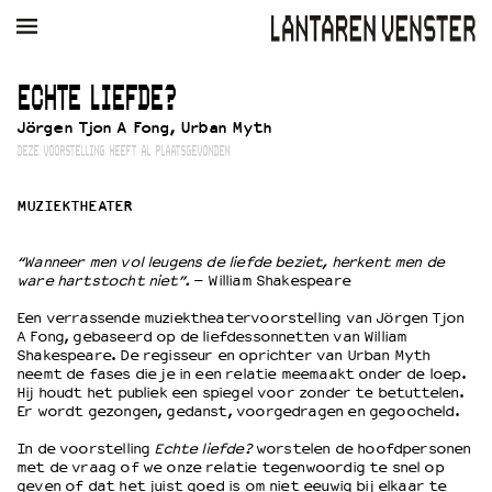
AGENDA
FILM
MUZIEK
RESTAURANT
VERHUUR
ECHTE LIEFDE?
Jörgen Tjon A Fong, Urban Myth
Winkelmandje
Zoek
DEZE VOORSTELLING HEEFT AL PLAATSGEVONDEN
PLAN JE BEZOEK
MUZIEKTHEATER
Openingstijden & contact
Bereikbaarheid
“Wanneer men vol leugens de liefde beziet, herkent men de
Kaartverkoop
ware hartstocht niet”.
– William Shakespeare
Een verrassende muziektheatervoorstelling van Jörgen Tjon
A Fong, gebaseerd op de liefdessonnetten van William
Shakespeare. De regisseur en oprichter van Urban Myth
EDUCATIE
neemt de fases die je in een relatie meemaakt onder de loep.
Schoolvoorstellingen
Hij houdt het publiek een spiegel voor zonder te betuttelen.
Er wordt gezongen, gedanst, voorgedragen en gegoocheld.
Filmprogramma’s Primair Onderwijs
Filmprogramma’s VO/MBO
In de voorstelling
Echte liefde?
worstelen de hoofdpersonen
Speciale educatieprogramma’s
met de vraag of we onze relatie tegenwoordig te snel op
geven of dat het juist goed is om niet eeuwig bij elkaar te