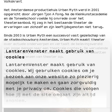
Volkskrant
Het Amsterdamse productiehuis Urban Myth werd in 2001
opgericht door Jörgen Tjon A Fong. Na de Kleinkunstacademie
en de Toneelschool voelde hij onvrede over het
theateraanbod. Hij zag in het bestaande theater de
ervaringen van zichzelf en zijn leeftijdsgenoten niet terug.
Sinds 2003 is Urban Myth een succesvol vast gezelschap van
de stadsschouwburg Amsterdam. Urban Myth maakt theater
over actuele onderwerpen en vertaalt de belevingswereld
van jonge mensen naar een theatrale context. De wervelende
LantarenVenster maakt gebruik van
voorstellingen, performanceavonden en theatrale debatten
cookies
zoeken de grenzen van theater op.
LantarenVenster maakt gebruik van
www.urbanmyth.nl
cookies. Wij gebruiken cookies om je
www.shakespeares-sonnets.com
bezoek aan onze website zo plezierig
mogelijk te maken en gaan zorgvuldig
met je privacy om. Cookies die volgen
hoe jij met de site omgaat zijn altijd
anoniem.