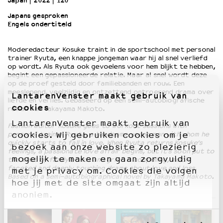
Japan
2022
120’
Japans gesproken
Engels ondertiteld
OVER LANTARENVENSTER
Wat we doen
Moderedacteur Kosuke traint in de sportschool met personal
Werken bij
trainer Ryuta, een knappe jongeman waar hij al snel verliefd
Wie is wie
op wordt. Als Ryuta ook gevoelens voor hem blijkt te hebben,
Word vriend
begint een gepassioneerde relatie. Maar al snel wordt deze
op de proef gesteld door familiebanden en rouw. Een
Historie
meeslepend, veelzijdig en ontzettend ontroerend drama over
LantarenVenster maakt gebruik van
Partners
liefde en verlies. Gebaseerd op een semi-autobiografische
cookies
roman van Takayama Makoto.
Huisregels
Privacyverklaring
LantarenVenster maakt gebruik van
Fashion editor Kosuke goes to workout sessions with
Integriteits- en gedragscode
personal trainer Ryuta, a handsome young man with whom he
cookies. Wij gebruiken cookies om je
quickly starts to fall in love. When Ryuta returns Kosuke’s
Duurzaamheid
bezoek aan onze website zo plezierig
feelings, a passionate love affair begins, but it’s soon put to
Culturele boycot Israël
mogelijk te maken en gaan zorgvuldig
the test by family bonds and grief. A compelling, multi-
faceted and deeply touching drama about love and loss.
Ruimte voor artistieke vrijheid – VNPF
met je privacy om. Cookies die volgen
Based on a semi-autobiographical novel by Takayama Makoto.
hoe jij met de site omgaat zijn altijd
anoniem.