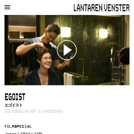
AGENDA
FILM
MUZIEK
RESTAURANT
VERHUUR
Winkelmandje
Zoek
PLAN JE BEZOEK
Openingstijden & contact
Bereikbaarheid
Kaartverkoop
EGOIST
EDUCATIE
エゴイスト
Schoolvoorstellingen
DEZE VOORSTELLING HEEFT AL PLAATSGEVONDEN
Filmprogramma’s Primair Onderwijs
Filmprogramma’s VO/MBO
FILMSPECIAL
Speciale educatieprogramma’s