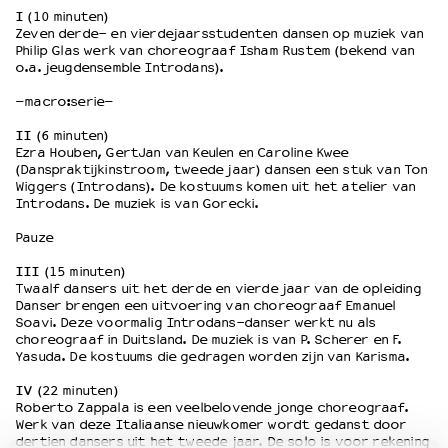
I
(10 minuten)
Zeven derde- en vierdejaarsstudenten dansen op muziek van
Philip Glas werk van choreograaf Isham Rustem (bekend van
OVER LANTARENVENSTER
o.a. jeugdensemble Introdans).
Wat we doen
Werken bij
–macro:serie–
Wie is wie
II
(6 minuten)
Word vriend
Ezra Houben, GertJan van Keulen en Caroline Kwee
(Danspraktijkinstroom, tweede jaar) dansen een stuk van Ton
Historie
Wiggers (Introdans). De kostuums komen uit het atelier van
Partners
Introdans. De muziek is van Gorecki.
Huisregels
Pauze
Privacyverklaring
Integriteits- en gedragscode
III
(15 minuten)
Twaalf dansers uit het derde en vierde jaar van de opleiding
Duurzaamheid
Danser brengen een uitvoering van choreograaf Emanuel
Culturele boycot Israël
Soavi. Deze voormalig Introdans-danser werkt nu als
choreograaf in Duitsland. De muziek is van P. Scherer en F.
Ruimte voor artistieke vrijheid – VNPF
Yasuda. De kostuums die gedragen worden zijn van Karisma.
IV
(22 minuten)
Roberto Zappala is een veelbelovende jonge choreograaf.
Werk van deze Italiaanse nieuwkomer wordt gedanst door
dertien dansers uit het tweede jaar. De solo is voor rekening