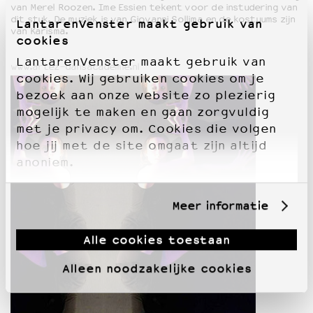
van Merel Roozen. Ime Essien tekent voor de instudering van
dit stuk. De muziek is van Giovanni Sollima en de kostuums zijn
LantarenVenster maakt gebruik van
van Karisma.
cookies
LantarenVenster maakt gebruik van
www.artez-dansacademie.nl
cookies. Wij gebruiken cookies om je
bezoek aan onze website zo plezierig
mogelijk te maken en gaan zorgvuldig
met je privacy om. Cookies die volgen
hoe jij met de site omgaat zijn altijd
anoniem.
Meer informatie
Alle cookies toestaan
Alleen noodzakelijke cookies