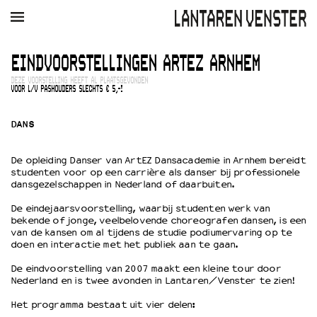
AGENDA
FILM
MUZIEK
RESTAURANT
VERHUUR
EINDVOORSTELLINGEN ARTEZ ARNHEM
DEZE VOORSTELLING HEEFT AL PLAATSGEVONDEN
Winkelmandje
Zoek
VOOR L/V PASHOUDERS SLECHTS € 5,-!
DANS
PLAN JE BEZOEK
Openingstijden & contact
De opleiding Danser van ArtEZ Dansacademie in Arnhem bereidt
Bereikbaarheid
studenten voor op een carrière als danser bij professionele
Kaartverkoop
dansgezelschappen in Nederland of daarbuiten.
De eindejaarsvoorstelling, waarbij studenten werk van
bekende of jonge, veelbelovende choreografen dansen, is een
EDUCATIE
van de kansen om al tijdens de studie podiumervaring op te
doen en interactie met het publiek aan te gaan.
Schoolvoorstellingen
Filmprogramma’s Primair Onderwijs
De eindvoorstelling van 2007 maakt een kleine tour door
Nederland en is twee avonden in Lantaren/Venster te zien!
Filmprogramma’s VO/MBO
Speciale educatieprogramma’s
Het programma bestaat uit vier delen: