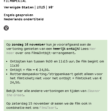
FILMSPECIAL
Verenigde Staten
2025
98’
OVER LANTARENVENSTER
Engels gesproken
Wat we doen
Nederlands ondertiteld
Werken bij
Wie is wie
Word vriend
Historie
Op
zondag 16 november
kun je voorafgaand aan de
vertoning genieten van een
heerlijk ontbijt
! Lees
hier
Partners
meer
over ons Film&Ontbijt-arrangement.
Huisregels
Privacyverklaring
Ontbijten kan tussen 9:30 en 11:15 uur. De film begint om
11:30
Integriteits- en gedragscode
Ontbijt + film = € 24,50.
Duurzaamheid
Rotterdampaskorting/strippenkaart geldt alleen voor
het filmticket; niet voor het ontbijt + filmticket van €
Culturele boycot Israël
24,50.
Ruimte voor artistieke vrijheid – VNPF
Bekijk hier alle andere vertoningen en tijden van
Eleanor
the Great
.
Op zaterdag 15 november draaien we de film ook in
combinatie met ons
Film&Taart
.