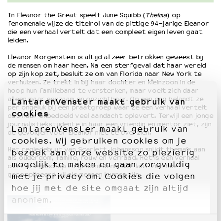
In Eleanor the Great speelt June Squibb (
Thelma
) op
fenomenale wijze de titelrol van de pittige 94-jarige Eleanor
die een verhaal vertelt dat een compleet eigen leven gaat
leiden.
Eleanor Morgenstein is altijd al zeer betrokken geweest bij
de mensen om haar heen. Na een sterfgeval dat haar wereld
op zijn kop zet, besluit ze om van Florida naar New York te
verhuizen. Ze trekt in bij haar dochter en kleinzoon in de
hoop hun familieband te versterken, maar voelt zich daar
alleen maar eenzaam en onzichtbaar. Op een dag belandt ze
LantarenVenster maakt gebruik van
per ongeluk bij een praatgroep waar ze een verhaal vertelt
cookies
dat haar onbedoeld veel aandacht oplevert. Terwijl een jonge
journalistiekstudente in haar een vriendin en mentor ziet, zijn
LantarenVenster maakt gebruik van
de gevolgen voor Eleanor niet te overzien.
cookies. Wij gebruiken cookies om je
Het regiedebuut van Scarlett Johansson snijdt thema’s aan
bezoek aan onze website zo plezierig
als ouderdom, familie, rouw en verraad. Het is een verhaal
mogelijk te maken en gaan zorgvuldig
over vriendschap en geschiedenis dat laat zien hoe
gecompliceerd wij als mensen kunnen zijn.
met je privacy om. Cookies die volgen
hoe jij met de site omgaat zijn altijd
anoniem.