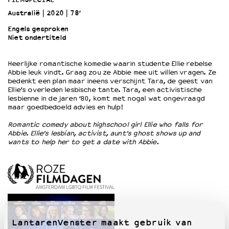
Australië
2020
78’
OVER LANTARENVENSTER
Engels gesproken
Niet ondertiteld
Wat we doen
Werken bij
Heerlijke romantische komedie waarin studente Ellie rebelse
Wie is wie
Abbie leuk vindt. Graag zou ze Abbie mee uit willen vragen. Ze
Word vriend
bedenkt een plan maar ineens verschijnt Tara, de geest van
Historie
Ellie’s overleden lesbische tante. Tara, een activistische
lesbienne in de jaren ‘80, komt met nogal wat ongevraagd
Partners
maar goedbedoeld advies en hulp!
Huisregels
Romantic comedy about highschool girl Ellie who falls for
Privacyverklaring
Abbie. Ellie’s lesbian, activist, aunt’s ghost shows up and
Integriteits- en gedragscode
wants to help her to get a date with Abbie.
Duurzaamheid
Culturele boycot Israël
Ruimte voor artistieke vrijheid – VNPF
LantarenVenster maakt gebruik van