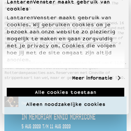
LantarenVenster maakt gebruik van
nog een Oscar in ontvangst nemen voor de score van
The
Hateful Eight
.
cookies
LantarenVenster maakt gebruik van
Rudi de Boer (filmwetenschapper) en Sijbold Tonkens
(Morricone-kenner) brengen een ode aan deze grootheid. 16
cookies. Wij gebruiken cookies om je
grootse filmfragmenten passeren de revue ondersteund met
bezoek aan onze website zo plezierig
de 16 bijbehorende muziekthema’s. Muziek uit onder meer
The
Untouchables
,
The Good the Bad and the Ugly
,
Casualties of
mogelijk te maken en gaan zorgvuldig
War
,
Once Upon a Time in the West
,
Le Professionel
en
For a
met je privacy om. Cookies die volgen
Few Dollars More
zullen de revue passeren.
hoe jij met de site omgaat zijn altijd
anoniem.
Voor deze masterclass geldt een speciaal tarief van € 12,50.
Voor deze speciale voorstelling bieden we geen
Rotterdampasacties aan. Reserveren met Cineville of
Meer informatie
strippenkaart kan wel, maar er geldt een toeslag van € 5,50.
Alle cookies toestaan
Deze voorstelling hoort bij
Alleen noodzakelijke cookies
IN MEMORIAM ENNIO MORRICONE
5 AUG 2020 T/M 11 AUG 2020