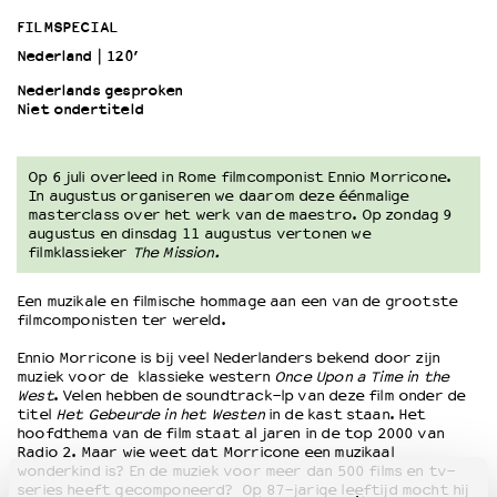
FILMSPECIAL
Nederland
120’
OVER LANTARENVENSTER
Wat we doen
Nederlands gesproken
Niet ondertiteld
Werken bij
Wie is wie
Word vriend
Op 6 juli overleed in Rome filmcomponist Ennio Morricone.
Historie
In augustus organiseren we daarom deze éénmalige
masterclass over het werk van de maestro. Op zondag 9
Partners
augustus en dinsdag 11 augustus vertonen we
Huisregels
filmklassieker
The Mission.
Privacyverklaring
Integriteits- en gedragscode
Een muzikale en filmische hommage aan een van de grootste
filmcomponisten ter wereld.
Duurzaamheid
Culturele boycot Israël
Ennio Morricone is bij veel Nederlanders bekend door zijn
muziek voor de klassieke western
Once Upon a Time in the
Ruimte voor artistieke vrijheid – VNPF
West
. Velen hebben de soundtrack-lp van deze film onder de
titel
Het Gebeurde in het Westen
in de kast staan. Het
hoofdthema van de film staat al jaren in de top 2000 van
Radio 2. Maar wie weet dat Morricone een muzikaal
wonderkind is? En de muziek voor meer dan 500 films en tv-
series heeft gecomponeerd? Op 87-jarige leeftijd mocht hij