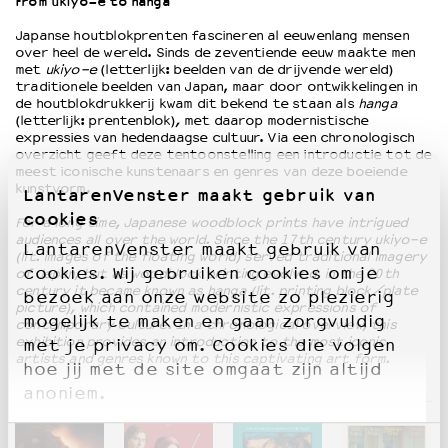
From ukiyo-e to hanga
Japanse houtblokprenten fascineren al eeuwenlang mensen
OVER LANTARENVENSTER
over heel de wereld. Sinds de zeventiende eeuw maakte men
met
ukiyo-e
(letterlijk: beelden van de drijvende wereld)
Wat we doen
traditionele beelden van Japan, maar door ontwikkelingen in
Werken bij
de houtblokdrukkerij kwam dit bekend te staan als
hanga
(letterlijk: prentenblok)
,
met daarop modernistische
Wie is wie
expressies van hedendaagse cultuur. Via een chronologisch
Word vriend
overzicht geeft deze tentoonstelling een introductie tot de
meest iconische kunstenaars en genres van deze boeiende
Historie
kunstvorm.
LantarenVenster maakt gebruik van
Partners
cookies
Huisregels
For a long time, Japanese woodblock prints have intrigued
audiences all over the world. Since the 17th century ukiyo-e
Privacyverklaring
LantarenVenster maakt gebruik van
(lit. images of the floating world) served traditional imagery
Integriteits- en gedragscode
cookies. Wij gebruiken cookies om je
of Japan, but as woodblock printing evolved, in the 20th
century it became known as hanga (lit. printing block/plate
Duurzaamheid
bezoek aan onze website zo plezierig
picture), which contained modernistic expressions of
Culturele boycot Israël
mogelijk te maken en gaan zorgvuldig
contemporary culture. In a chronological overview, this
Ruimte voor artistieke vrijheid – VNPF
exhibition provides an introduction to the most iconic
met je privacy om. Cookies die volgen
artists and genres known to this captivating art form.
hoe jij met de site omgaat zijn altijd
anoniem.