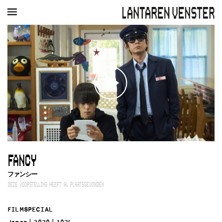
AGENDA
FILM
MUZIEK
RESTAURANT
VERHUUR
Winkelmandje
Zoek
PLAN JE BEZOEK
Openingstijden & contact
Bereikbaarheid
Kaartverkoop
FANCY
EDUCATIE
ファンシー
Schoolvoorstellingen
DEZE VOORSTELLING HEEFT AL PLAATSGEVONDEN
Filmprogramma’s Primair Onderwijs
Filmprogramma’s VO/MBO
FILMSPECIAL
Speciale educatieprogramma’s