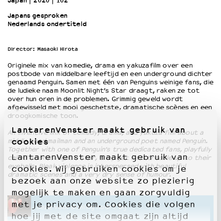
Japan
2020
102’
Japans gesproken
Nederlands ondertiteld
OVER LANTARENVENSTER
Wat we doen
Director: Masaoki Hirota
Werken bij
Wie is wie
Originele mix van komedie, drama en yakuzafilm over een
Word vriend
postbode van middelbare leeftijd en een underground dichter
genaamd Penguin. Samen met één van Penguins weinige fans, die
Historie
de ludieke naam Moonlit Night’s Star draagt, raken ze tot
Partners
over hun oren in de problemen. Grimmig geweld wordt
afgewisseld met mooi geschetste, dramatische scènes en een
Huisregels
droogkomische toon.
Privacyverklaring
LantarenVenster maakt gebruik van
An inventive mix of comedy, drama, and yakuza film about a
Integriteits- en gedragscode
cookies
middle aged mailman and an underground poet named Penguin.
Duurzaamheid
Together with one of Penguin’s true dedicated fans, playfully
LantarenVenster maakt gebruik van
Culturele boycot Israël
called Moonlit Night’s Star, they get into trouble up to their
eyeballs. Bleak violence is interspersed with beautiful
cookies. Wij gebruiken cookies om je
Ruimte voor artistieke vrijheid – VNPF
dramatic scenes and a very dry sense of humour.
bezoek aan onze website zo plezierig
mogelijk te maken en gaan zorgvuldig
met je privacy om. Cookies die volgen
Deze voorstelling hoort bij
hoe jij met de site omgaat zijn altijd