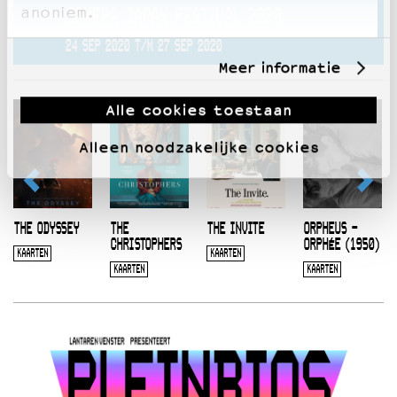
anoniem.
CAMERA JAPAN FESTIVAL 2020
24 SEP 2020 T/M 27 SEP 2020
Meer informatie
Alle cookies toestaan
Alleen noodzakelijke cookies
THE ODYSSEY
THE
THE INVITE
ORPHEUS –
CHRISTOPHERS
ORPHÉE (1950)
KAARTEN
KAARTEN
KAARTEN
KAARTEN