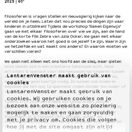
2025
60’
OVER LANTARENVENSTER
Filosoferen is vragen stellen en nieuwsgierig kijken naar de
wereld om je heen. Laten dat nou precies de dingen zijn waar
Wat we doen
kinderen in uitblinken! Tijdens de workshop ‘Samen Eigenwijs’
Werken bij
gaan we met elkaar filosoferen over wie we zijn, aan de hand
van de korte film Zebra van Julia Ocker. We gaan met elkaar
Wie is wie
onderzoeken waarom het goed is om jezelf te zijn. Waarin zijn
Word vriend
we hetzelfde en wat maakt ons anders? En waarom moeten we
Historie
verschillen vieren?
Partners
We gaan niet alleen met ons hoofd aan de slag, maar gieten
Huisregels
onze ideeën ook in een creatieve tekenopdracht. Deze
activiteit is speciaal voor alle nieuwsgierige kinderen tussen
Privacyverklaring
LantarenVenster maakt gebruik van
de 4 en 7 jaar. Begeleiders zijn welkom om te observeren,
Integriteits- en gedragscode
maar hebben geen kaartje nodig. Zo kunnen ook kinderen
cookies
Duurzaamheid
meedoen die het nog te spannend vinden zonder hun ouder of
LantarenVenster maakt gebruik van
verzorger in de buurt.
Culturele boycot Israël
cookies. Wij gebruiken cookies om je
Ruimte voor artistieke vrijheid – VNPF
Tijdens IFFR 2025 werd deze workshop al met succes
bezoek aan onze website zo plezierig
gegeven. Op 26 februari heb je nogmaals de kans om hierbij
aanwezig te zijn. De workshop wordt gegeven door Ruby
mogelijk te maken en gaan zorgvuldig
Knipscheer, zij is filosoof (MA), docent, auteur en
met je privacy om. Cookies die volgen
onderwijsontwikkelaar met een grote passie voor kunst en
hoe jij met de site omgaat zijn altijd
film.