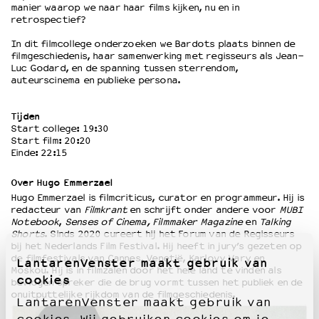
manier waarop we naar haar films kijken, nu en in
retrospectief?
In dit filmcollege onderzoeken we Bardots plaats binnen de
filmgeschiedenis, haar samenwerking met regisseurs als Jean-
Luc Godard, en de spanning tussen sterrendom,
auteurscinema en publieke persona.
Tijden
Start college: 19:30
Start film: 20:20
Einde: 22:15
Over Hugo Emmerzael
Hugo Emmerzael is filmcriticus, curator en programmeur. Hij is
redacteur van
Filmkrant
en schrijft onder andere voor
MUBI
Notebook
,
Senses of Cinema, Filmmaker Magazine
en
Talking
Shorts
. Sinds 2020 cureert hij het Forum van de Regisseurs
bij het Nederlands Film Festival. Hij heeft in jury’s gezeten op
de filmfestivals van Cannes, Venetië, Karlovy Vary en
LantarenVenster maakt gebruik van
Moskou. Hij is in filmzalen door het hele land te vinden als
cookies
bevlogen spreker die de brug vormt tussen het publiek en de
onuitputtelijke rijkdom van de filmgeschiedenis.
LantarenVenster maakt gebruik van