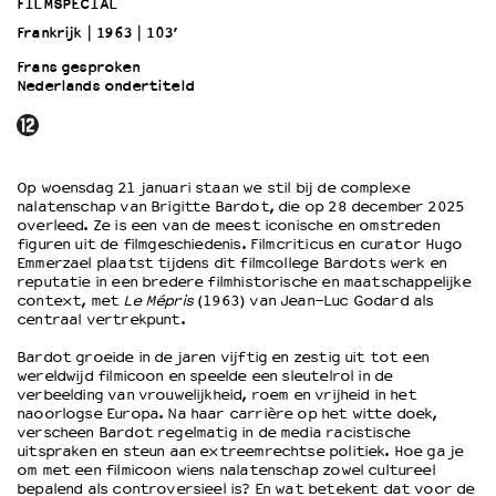
FILMSPECIAL
Frankrijk
1963
103’
OVER LANTARENVENSTER
Frans gesproken
Wat we doen
Nederlands ondertiteld
Werken bij
Wie is wie
Word vriend
Op woensdag 21 januari staan we stil bij de complexe
Historie
nalatenschap van Brigitte Bardot, die op 28 december 2025
Partners
overleed. Ze is een van de meest iconische en omstreden
figuren uit de filmgeschiedenis. Filmcriticus en curator Hugo
Huisregels
Emmerzael plaatst tijdens dit filmcollege Bardots werk en
Privacyverklaring
reputatie in een bredere filmhistorische en maatschappelijke
Integriteits- en gedragscode
context, met
Le Mépris
(1963) van Jean-Luc Godard als
centraal vertrekpunt.
Duurzaamheid
Culturele boycot Israël
Bardot groeide in de jaren vijftig en zestig uit tot een
wereldwijd filmicoon en speelde een sleutelrol in de
Ruimte voor artistieke vrijheid – VNPF
verbeelding van vrouwelijkheid, roem en vrijheid in het
naoorlogse Europa. Na haar carrière op het witte doek,
verscheen Bardot regelmatig in de media racistische
uitspraken en steun aan extreemrechtse politiek. Hoe ga je
om met een filmicoon wiens nalatenschap zowel cultureel
bepalend als controversieel is? En wat betekent dat voor de