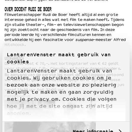
OVER DOCENT RUDI DE BOER
Filmwetenschapper Rudi de Boer heeft altijd al een grote
interesse gehad in alles wat met film te maken heeft. Tijdens
zijn studie theater-, film- en televisiewetenschappen begon
hij zijn zoektocht naar de geschiedenis van film. In deze
periode leerde hij verschillende filmculturen kennen en
ontwikkelde hij een fascinatie voor
suspense
-meester Alfred
Hitchcock.
LantarenVenster maakt gebruik van
VOORWAARDEN
cookies
De cursus kost € 70,-. Het kortingstarief van € 62 geldt
voor studenten, CJP-, Cineville- of Rotterdampashouders.
LantarenVenster maakt gebruik van
Bij aanvang van de eerste les moet de kortingspas getoond
cookies. Wij gebruiken cookies om je
worden. Er is geen restitutie mogelijk en er zijn geen losse
bezoek aan onze website zo plezierig
lessen te koop. De cursusdagen zijn 19 en 26 mei + 2 en 9 juni
vanaf 19:30 uur tot 21:00 uur.
mogelijk te maken en gaan zorgvuldig
rudideboer.nl
met je privacy om. Cookies die volgen
hoe jij met de site omgaat zijn altijd
anoniem.
Meer informatie