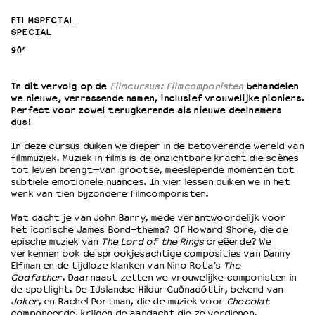
FILMSPECIAL
SPECIAL
OVER LANTARENVENSTER
90’
Wat we doen
Werken bij
In dit vervolg op de
Filmcursus: Filmcomponisten
behandelen
Wie is wie
we nieuwe, verrassende namen, inclusief vrouwelijke pioniers.
Word vriend
Perfect voor zowel terugkerende als nieuwe deelnemers
Historie
dus!
Partners
In deze cursus duiken we dieper in de betoverende wereld van
Huisregels
filmmuziek. Muziek in films is de onzichtbare kracht die scènes
tot leven brengt—van grootse, meeslepende momenten tot
Privacyverklaring
subtiele emotionele nuances. In vier lessen duiken we in het
Integriteits- en gedragscode
werk van tien bijzondere filmcomponisten.
Duurzaamheid
Wat dacht je van John Barry, mede verantwoordelijk voor
Culturele boycot Israël
het iconische James Bond-thema? Of Howard Shore, die de
Ruimte voor artistieke vrijheid – VNPF
epische muziek van
The Lord of the Rings
creëerde? We
verkennen ook de sprookjesachtige composities van Danny
Elfman en de tijdloze klanken van Nino Rota’s
The
Godfather
. Daarnaast zetten we vrouwelijke componisten in
de spotlight. De IJslandse Hildur Guðnadóttir, bekend van
Joker
, en Rachel Portman, die de muziek voor
Chocolat
componeerde, krijgen de aandacht die ze verdienen.