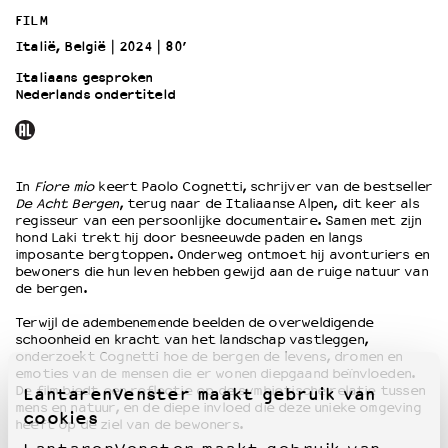
FILM
Italië, België
2024
80’
OVER LANTARENVENSTER
Wat we doen
Italiaans gesproken
Nederlands ondertiteld
Werken bij
Wie is wie
Word vriend
Historie
In
Fiore mio
keert Paolo Cognetti, schrijver van de bestseller
Partners
De Acht Bergen
, terug naar de Italiaanse Alpen, dit keer als
regisseur van een persoonlijke documentaire. Samen met zijn
Huisregels
hond Laki trekt hij door besneeuwde paden en langs
Privacyverklaring
imposante bergtoppen. Onderweg ontmoet hij avonturiers en
Integriteits- en gedragscode
bewoners die hun leven hebben gewijd aan de ruige natuur van
de bergen.
Duurzaamheid
Culturele boycot Israël
Terwijl de adembenemende beelden de overweldigende
schoonheid en kracht van het landschap vastleggen,
Ruimte voor artistieke vrijheid – VNPF
onderzoekt Cognetti hoe de bergen de levens, dromen en
emoties van de mensen die er wonen diepgaand beïnvloeden.
De film biedt een reflectie op de symbiotische relatie tussen
LantarenVenster maakt gebruik van
mens en natuur, en de diepe invloed die deze unieke omgeving
cookies
heeft op de ziel van de bewoners.