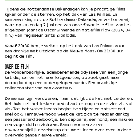
Tijdens de Rotterdamse Dakendagen kan je prachtige films
kijken onder de sterren, op het dak van Las Palmas. In
OVER LANTARENVENSTER
samenwerking met de Rotterdamse Dakendagen vertonen wij
Wat we doen
daar op zaterdag 7 juni een van onze favoriete films van het
afgelopen jaar: de Oscarwinnende animatiefilm Flow (2024, 84
Werken bij
min.) van regisseur Gints Zilbalodis.
Wie is wie
Vanaf 20:30 ben je welkom op het dak van Las Palmas voor
Word vriend
een drankje met uitzicht op de Nieuwe Maas. Om 21:30 uur
Historie
begint de film.
Partners
OVER DE FILM
Huisregels
De wonderbaarlijke, adembenemende odyssee van een jonge
Privacyverklaring
kat die, samen met haar lotgenoten, op zoek gaat naar
droog land op een ondergelopen aarde. Een prachtige
Integriteits- en gedragscode
rollercoaster van een avontuur.
Duurzaamheid
Culturele boycot Israël
De mensen zijn verdwenen, maar dat lijkt de kat niet te deren.
Het huis met het lekkere bed staat er nog en de rivier zit vol
Ruimte voor artistieke vrijheid – VNPF
vis. Tot het water ineens begint te stijgen en ontzettend
snel ook. Ternauwernood weet de kat zich te redden dankzij
een passerend zeilbootje. Een capibara, een hond, een maki en
een vogel sluiten zich aan. Samen vormen ze een
onwaarschijnlijk gezelschap dat moet leren overleven in deze
overweldigende nieuwe wereld.