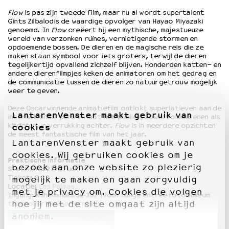
Flow
is pas zijn tweede film, maar nu al wordt supertalent
Gints Zilbalodis de waardige opvolger van Hayao Miyazaki
genoemd. In
Flow
creëert hij een mythische, majestueuze
wereld van verzonken ruïnes, vernietigende stormen en
opdoemende bossen. De dieren en de magische reis die ze
maken staan symbool voor iets groters, terwijl de dieren
tegelijkertijd opvallend zichzelf blijven. Honderden katten- en
andere dierenfilmpjes keken de animatoren om het gedrag en
de communicatie tussen de dieren zo natuurgetrouw mogelijk
weer te geven.
Deze Oscarwinnende animatiefilm ontlokt superlatieven aan de
LantarenVenster maakt gebruik van
internationale pers en laat het publiek, zowel volwassenen als
kinderen, in verrukking achter.
Flow
is in meerdere opzichten
cookies
de meest fantastische film van het jaar.
LantarenVenster maakt gebruik van
cookies. Wij gebruiken cookies om je
Praktische informatie
bezoek aan onze website zo plezierig
Start film: 21:30 uur
Ticket: € 13
mogelijk te maken en gaan zorgvuldig
Locatie:
Las Palmas
met je privacy om. Cookies die volgen
Ingang: Wilhelminakade 332 (voormalige entree Fotomuseum
hoe jij met de site omgaat zijn altijd
tegenover Cruise Terminal)
anoniem.