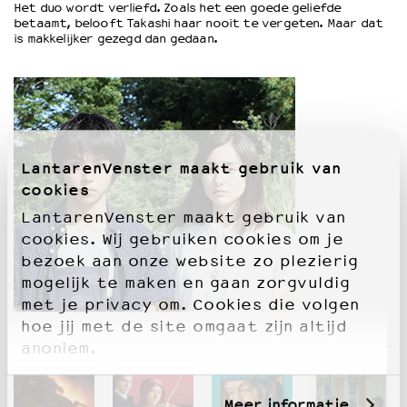
Het duo wordt verliefd. Zoals het een goede geliefde
betaamt, belooft Takashi haar nooit te vergeten. Maar dat
is makkelijker gezegd dan gedaan.
OVER LANTARENVENSTER
Wat we doen
Werken bij
Wie is wie
Word vriend
Historie
LantarenVenster maakt gebruik van
Partners
cookies
Huisregels
LantarenVenster maakt gebruik van
Privacyverklaring
cookies. Wij gebruiken cookies om je
Integriteits- en gedragscode
bezoek aan onze website zo plezierig
Duurzaamheid
mogelijk te maken en gaan zorgvuldig
Culturele boycot Israël
met je privacy om. Cookies die volgen
Ruimte voor artistieke vrijheid – VNPF
hoe jij met de site omgaat zijn altijd
anoniem.
Meer informatie