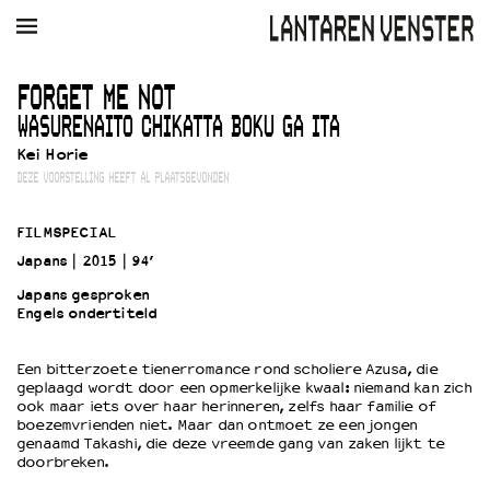
AGENDA
FILM
MUZIEK
RESTAURANT
VERHUUR
FORGET ME NOT
WASURENAITO CHIKATTA BOKU GA ITA
Winkelmandje
Zoek
Kei Horie
DEZE VOORSTELLING HEEFT AL PLAATSGEVONDEN
PLAN JE BEZOEK
Openingstijden & contact
FILMSPECIAL
Bereikbaarheid
Japans
2015
94’
Kaartverkoop
Japans gesproken
Engels ondertiteld
EDUCATIE
Een bitterzoete tienerromance rond scholiere Azusa, die
Schoolvoorstellingen
geplaagd wordt door een opmerkelijke kwaal: niemand kan zich
ook maar iets over haar herinneren, zelfs haar familie of
Filmprogramma’s Primair Onderwijs
boezemvrienden niet. Maar dan ontmoet ze een jongen
Filmprogramma’s VO/MBO
genaamd Takashi, die deze vreemde gang van zaken lijkt te
doorbreken.
Speciale educatieprogramma’s