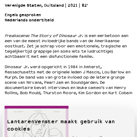
Verenigde Staten, Duitsland
2021
82’
Engels gesproken
OVER LANTARENVENSTER
Nederlands ondertiteld
Wat we doen
Werken bij
Freakscene: The Story of Dinosaur Jr.
is een eerbetoon aan
Wie is wie
een van de meest invloedrijke bands van de Amerikaanse
Word vriend
oostkust. Zet je schrap voor een emotionele, tragische en
tegelijkertijd grappige (en soms iets te luidruchtige)
Historie
achtbaanrit met een disfunctionele familie.
Partners
Dinosaur Jr. werd opgericht in 1984 in Amherst,
Huisregels
Massachusetts met de originele leden J Mascis, Lou Barlow en
Privacyverklaring
Murph. De band was van grote invloed op de latere grunge
Integriteits- en gedragscode
scene van Nirvana, Pearl Jam en Soundgarden. De
documentaire bevat interviews en leuke cameo’s van Henry
Duurzaamheid
Rollins, Bob Mould, Thurston Moore, Kim Gordon en Kurt Cobain
Culturele boycot Israël
Ruimte voor artistieke vrijheid – VNPF
LantarenVenster maakt gebruik van
cookies