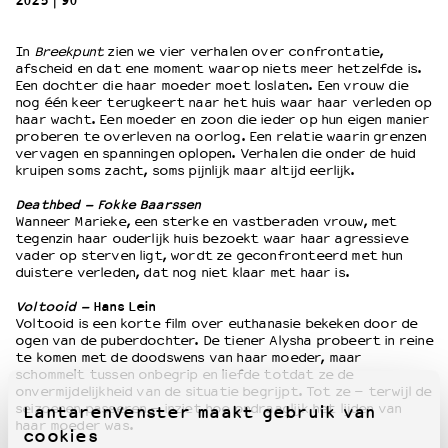
2025
90’
OVER LANTARENVENSTER
In
Breekpunt
zien we vier verhalen over confrontatie,
afscheid en dat ene moment waarop niets meer hetzelfde is.
Wat we doen
Een dochter die haar moeder moet loslaten. Een vrouw die
Werken bij
nog één keer terugkeert naar het huis waar haar verleden op
haar wacht. Een moeder en zoon die ieder op hun eigen manier
Wie is wie
proberen te overleven na oorlog. Een relatie waarin grenzen
Word vriend
vervagen en spanningen oplopen. Verhalen die onder de huid
kruipen soms zacht, soms pijnlijk maar altijd eerlijk.
Historie
Partners
Deathbed – Fokke Baarssen
Huisregels
Wanneer Marieke, een sterke en vastberaden vrouw, met
tegenzin haar ouderlijk huis bezoekt waar haar agressieve
Privacyverklaring
vader op sterven ligt, wordt ze geconfronteerd met hun
Integriteits- en gedragscode
duistere verleden, dat nog niet klaar met haar is.
Duurzaamheid
Voltooid –
Hans Lein
Culturele boycot Israël
Voltooid is een korte film over euthanasie bekeken door de
ogen van de puberdochter. De tiener Alysha probeert in reine
Ruimte voor artistieke vrijheid – VNPF
te komen met de doodswens van haar moeder, maar
schommelt tussen onbegrip en liefde totdat ze de
onvermijdelijkheid van de situatie begrijpt. Tot ze – terwijl de
seizoenen passeren – inziet hoe ondraaglijk het lijden van
LantarenVenster maakt gebruik van
haar moeder was.
cookies