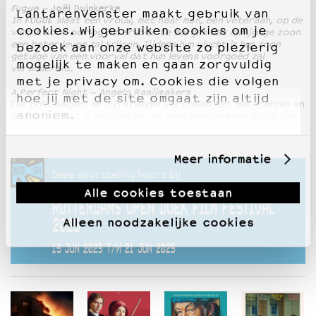
Fugue –
Joël Duinkerke
LantarenVenster maakt gebruik van
In
FUGUE
slaat een vrouw, met haar man, een veteraan, op de
cookies. Wij gebruiken cookies om je
vlucht voor oorlog om ervoor te zorgen dat hun jonge zoon
een beter leven zal krijgen. Tijdens hun vlucht is hun zoon
bezoek aan onze website zo plezierig
getuige van een voorval dat hun levens voorgoed zal
mogelijk te maken en gaan zorgvuldig
veranderen…
met je privacy om. Cookies die volgen
A Perfect Night – Angelo Raaijmakers
hoe jij met de site omgaat zijn altijd
Een politieagent en zijn vriendin worstelen met hun grenzen en
anoniem.
zelfbeheersing in een relatie die veel ingewikkelder blijkt dan
op het eerste gezicht lijkt.
Meer informatie
Deze voorstelling hoort bij
Alle cookies toestaan
ROTTERDAMS OPEN DOEK FILM FESTIVAL
Alleen noodzakelijke cookies
2025
19 JUN 2025 T/M 21 JUN 2025