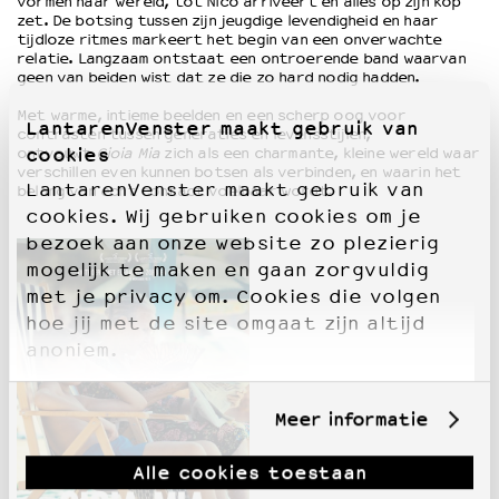
vormen haar wereld, tot Nico arriveert en alles op zijn kop
zet. De botsing tussen zijn jeugdige levendigheid en haar
tijdloze ritmes markeert het begin van een onverwachte
relatie. Langzaam ontstaat een ontroerende band waarvan
geen van beiden wist dat ze die zo hard nodig hadden.
Met warme, intieme beelden en een scherp oog voor
LantarenVenster maakt gebruik van
contrasten tussen generaties en levensstijlen,
cookies
ontvouwt
Gioia Mia
zich als een charmante, kleine wereld waar
verschillen even kunnen botsen als verbinden, en waarin het
LantarenVenster maakt gebruik van
belang van echt contact voelbaar wordt.
cookies. Wij gebruiken cookies om je
bezoek aan onze website zo plezierig
mogelijk te maken en gaan zorgvuldig
met je privacy om. Cookies die volgen
hoe jij met de site omgaat zijn altijd
anoniem.
Meer informatie
Alle cookies toestaan