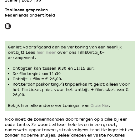
Italië
2025
90’
Italiaans gesproken
Nederlands ondertiteld
OVER LANTARENVENSTER
Wat we doen
Werken bij
Wie is wie
Word vriend
Geniet voorafgaand aan de vertoning van een heerlijk
ontbijt! Lees
hier meer
over ons Film&Ontbijt-
Historie
arrangement.
Partners
Ontbijten kan tussen 9:30 en 11:15 uur.
Huisregels
De film begint om 11:30
Privacyverklaring
Ontbijt + film = € 26,00.
Integriteits- en gedragscode
Rotterdampaskorting/strippenkaart geldt alleen voor
het filmticket; niet voor het ontbijt + filmticket van €
Duurzaamheid
26,00.
Culturele boycot Israël
Bekijk hier alle andere vertoningen van
Gioia Mia
.
Ruimte voor artistieke vrijheid – VNPF
Nico moet de zomermaanden doorbrengen op Sicilië bij een
oude tante. Ze woont al haar hele leven in een groot,
ouderwets appartement, strak volgens traditie ingericht en
zonder moderne snufjes. Beleefdheden en vaste routines