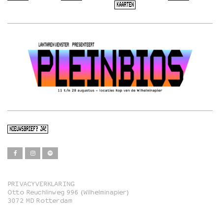
KAARTEN
NIEUWSBRIEF? JA!
PRIVACYVERKLARING
Otto Reuchlinweg 996 (Wilhelminapier)
Film
3072 MD Rotterdam
Muziek