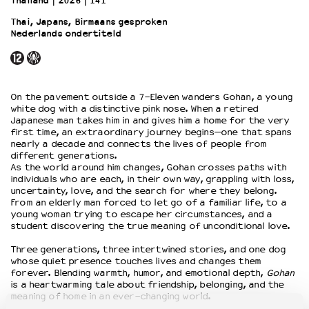
Thailand
2026
141’
Thai, Japans, Birmaans gesproken
Nederlands ondertiteld
OVER LANTARENVENSTER
Wat we doen
Werken bij
Wie is wie
On the pavement outside a 7-Eleven wanders Gohan, a young
Word vriend
white dog with a distinctive pink nose. When a retired
Historie
Japanese man takes him in and gives him a home for the very
first time, an extraordinary journey begins—one that spans
Partners
nearly a decade and connects the lives of people from
Huisregels
different generations.
As the world around him changes, Gohan crosses paths with
Privacyverklaring
individuals who are each, in their own way, grappling with loss,
Integriteits- en gedragscode
uncertainty, love, and the search for where they belong.
Duurzaamheid
From an elderly man forced to let go of a familiar life, to a
young woman trying to escape her circumstances, and a
Culturele boycot Israël
student discovering the true meaning of unconditional love.
Ruimte voor artistieke vrijheid – VNPF
Three generations, three intertwined stories, and one dog
whose quiet presence touches lives and changes them
forever. Blending warmth, humor, and emotional depth,
Gohan
is a heartwarming tale about friendship, belonging, and the
meaning of home in an ever-changing world.