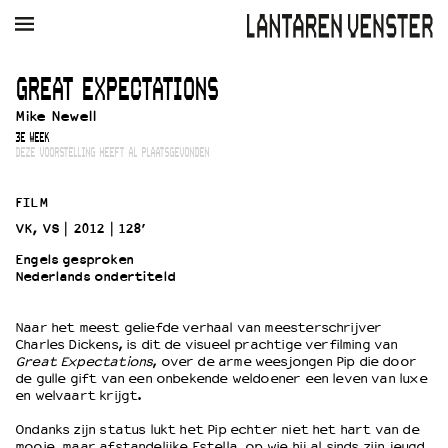
AGENDA
FILM
MUZIEK
RESTAURANT
VERHUUR
GREAT EXPECTATIONS
Mike Newell
Winkelmandje
Zoek
3E WEEK
DEZE VOORSTELLING HEEFT AL PLAATSGEVONDEN
PLAN JE BEZOEK
Openingstijden & contact
FILM
Bereikbaarheid
VK, VS
2012
128’
Kaartverkoop
Engels gesproken
Nederlands ondertiteld
EDUCATIE
Naar het meest geliefde verhaal van meesterschrijver
Charles Dickens, is dit de visueel prachtige verfilming van
Schoolvoorstellingen
Great Expectations
, over de arme weesjongen Pip die door
Filmprogramma’s Primair Onderwijs
de gulle gift van een onbekende weldoener een leven van luxe
en welvaart krijgt.
Filmprogramma’s VO/MBO
Speciale educatieprogramma’s
Ondanks zijn status lukt het Pip echter niet het hart van de
mooie, maar afstandelijke Estella, op wie hij al sinds zijn jeugd