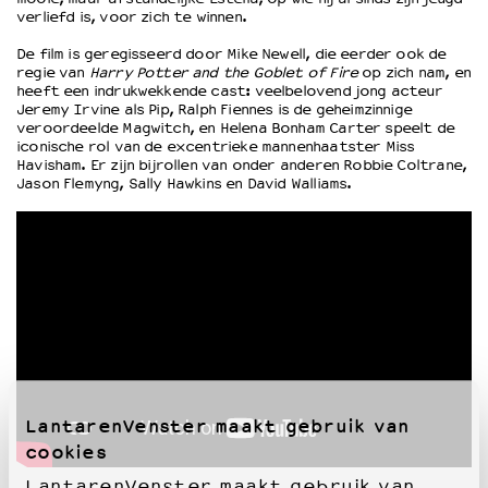
verliefd is, voor zich te winnen.
De film is geregisseerd door Mike Newell, die eerder ook de
OVER LANTARENVENSTER
regie van
Harry Potter and the Goblet of Fire
op zich nam, en
Wat we doen
heeft een indrukwekkende cast: veelbelovend jong acteur
Jeremy Irvine als Pip, Ralph Fiennes is de geheimzinnige
Werken bij
veroordeelde Magwitch, en Helena Bonham Carter speelt de
Wie is wie
iconische rol van de excentrieke mannenhaatster Miss
Word vriend
Havisham. Er zijn bijrollen van onder anderen Robbie Coltrane,
Jason Flemyng, Sally Hawkins en David Walliams.
Historie
Partners
Huisregels
Privacyverklaring
Integriteits- en gedragscode
Duurzaamheid
Culturele boycot Israël
Ruimte voor artistieke vrijheid – VNPF
LantarenVenster maakt gebruik van
cookies
LantarenVenster maakt gebruik van