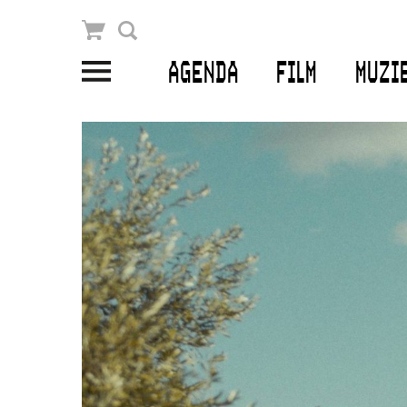
Winkelmandje
Zoek
AGENDA
FILM
MUZI
PLAN JE BEZOEK
Openingstijden & contact
Bereikbaarheid
Kaartverkoop
EDUCATIE
Schoolvoorstellingen
Filmprogramma’s Primair Onderwijs