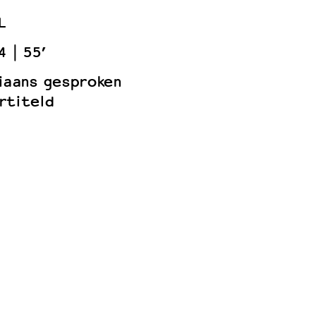
L
4
55’
liaans gesproken
rtiteld