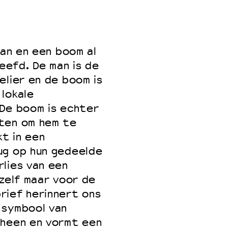
man en een boom al
leefd. De man is de
elier en de boom is
lokale
 De boom is echter
ten om hem te
kt in een
ug op hun gedeelde
lies van een
mzelf maar voor de
rief herinnert ons
 symbool van
 heen en vormt een