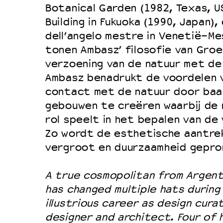
Botanical Garden (1982, Texas, U
Building in Fukuoka (1990, Japan)
dell’angelo mestre in Venetië-Mes
tonen Ambasz’ filosofie van Groe
verzoening van de natuur met d
Ambasz benadrukt de voordelen 
contact met de natuur door baa
gebouwen te creëren waarbij de 
rol speelt in het bepalen van de
Zo wordt de esthetische aantre
vergroot en duurzaamheid gepro
A true cosmopolitan from Argenti
has changed multiple hats during
illustrious career as design curat
designer and architect. Four of h