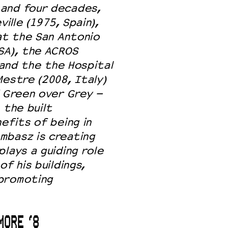
 and four decades,
ille (1975, Spain),
at the San Antonio
SA), the ACROS
, and the the Hospital
Mestre (2008, Italy)
f Green over Grey –
 the built
efits of being in
mbasz is creating
lays a guiding role
f his buildings,
promoting
MORE ‘8