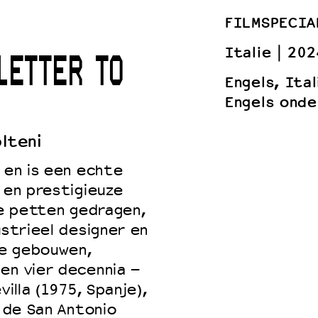
FILMSPECIA
Italie
202
LETTER TO
 VNPF
Engels, Ita
Engels onde
lteni
 en is een echte
 en prestigieuze
de petten gedragen,
ustrieel designer en
re gebouwen,
en vier decennia –
villa (1975, Spanje),
n de San Antonio