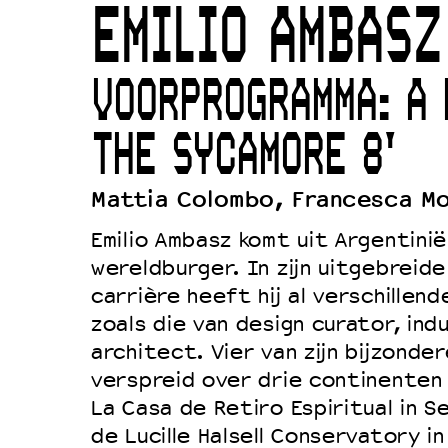
EMILIO AMBASZ
Duurzaamheid
Culturele boycot Israël
VOORPROGRAMMA: A 
Ruimte voor artistieke vrijheid –
THE SYCAMORE 8'
Mattia Colombo, Francesca Mo
Emilio Ambasz komt uit Argentinië
wereldburger. In zijn uitgebreide
carrière heeft hij al verschillen
zoals die van design curator, ind
architect. Vier van zijn bijzonde
verspreid over drie continenten 
La Casa de Retiro Espiritual in Se
de Lucille Halsell Conservatory i