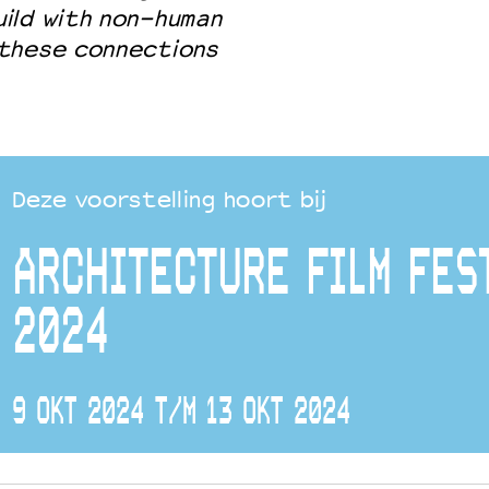
ild with non-human
 these connections
Deze voorstelling hoort bij
ARCHITECTURE FILM FES
2024
9 OKT 2024 T/M 13 OKT 2024