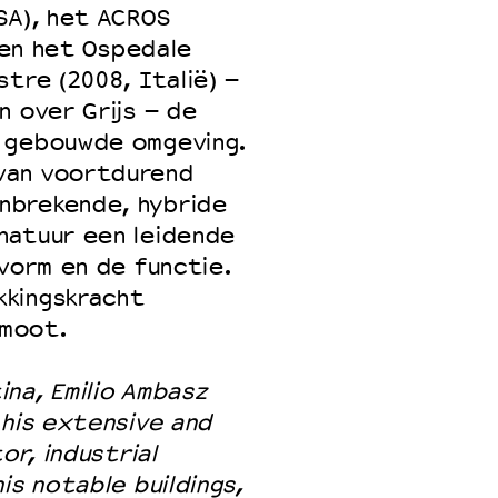
SA), het ACROS
, en het Ospedale
tre (2008, Italië) –
n over Grijs – de
e gebouwde omgeving.
van voortdurend
nbrekende, hybride
natuur een leidende
 vorm en de functie.
kkingskracht
moot.
na, Emilio Ambasz
 his extensive and
or, industrial
is notable buildings,