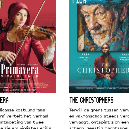
FILM
 VNPF
ERA
THE CHRISTOPHERS
liaanse kostuumdrama
Terwijl de grens tussen verv
ra' vertelt het verhaal
en vakmanschap steeds ver
ontmoeting van twee
vervaagt, ontspint zich een
 zielen: violiste Cecilia,
scherp, geestig machtsspel