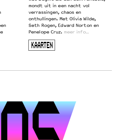
mondt uit in een nacht vol
n
verrassingen, chaos en
onthullingen. Met Olivia Wilde,
een
Seth Rogen, Edward Norton en
te
Penelope Cruz.
meer info…
KAARTEN