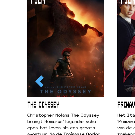
FILM
FILM
Duurzaamheid
Culturele boycot Israël
Ruimte voor artistieke vrijheid –
ICL
THE ODYSSEY
PRIMAV
k je de
Christopher Nolans The Odyssey
Het Ita
aires
brengt Homerus' legendarische
'Primave
on
epos tot leven als een groots
van de 
…
avontuur. Na de Trojaanse Oorlog
zoekende