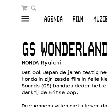
Winkelmandje
Zoek
AGENDA
FILM
MUZI
PLAN JE BEZOEK
Openingstijden & contact
GS WONDERLAN
Bereikbaarheid
Kaartverkoop
HONDA Ryuichi
Dat ook Japan de jaren zestig h
Honda in zijn zesde film in felle k
EDUCATIE
Sounds (GS) bandjes deden het e
Schoolvoorstellingen
dankzij de Britse pop.
Filmprogramma’s Primair Onderwijs
Drie jongens willen niets liever d