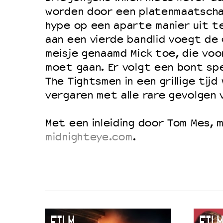
Filmprogramma’s VO/MBO
worden door een platenmaatscha
Speciale educatieprogramma’s
hype op een aparte manier uit te
aan een vierde bandlid voegt de
meisje genaamd Mick toe, die voo
OVER LANTARENVENSTER
moet gaan. Er volgt een bont sp
Wat we doen
The Tightsmen in een grillige tijd 
vergaren met alle rare gevolgen v
Werken bij
Wie is wie
Met een inleiding door Tom Mes,
Word vriend
midnighteye.com
.
Historie
Partners
Huisregels
Privacyverklaring
Integriteits- en gedragscode