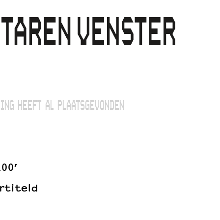
ING HEEFT AL PLAATSGEVONDEN
100’
rtiteld