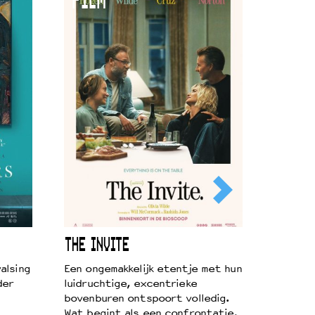
FILM
THE INVITE
alsing
Een ongemakkelijk etentje met hun
der
luidruchtige, excentrieke
bovenburen ontspoort volledig.
Wat begint als een confrontatie,