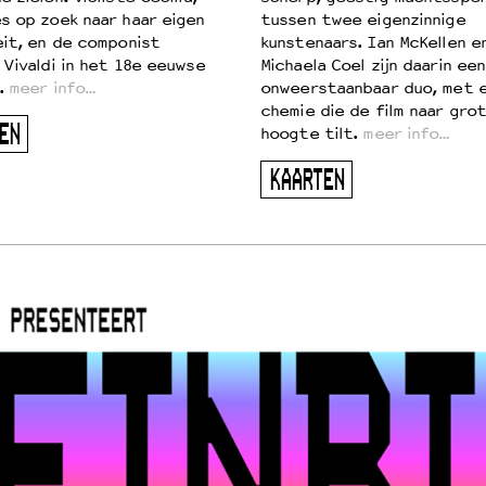
s op zoek naar haar eigen
tussen twee eigenzinnige
eit, en de componist
kunstenaars. Ian McKellen e
 Vivaldi in het 18e eeuwse
Michaela Coel zijn daarin een
.
meer info…
onweerstaanbaar duo, met 
chemie die de film naar gro
EN
hoogte tilt.
meer info…
KAARTEN