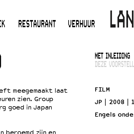
EK
RESTAURANT
VERHUUR
MET INLEIDING
D
DEZE VOORSTELL
FILM
eeft meegemaakt laat
leuren zien. Group
JP
2008
rg goed in Japan
Engels onde
an beroemd zijn en