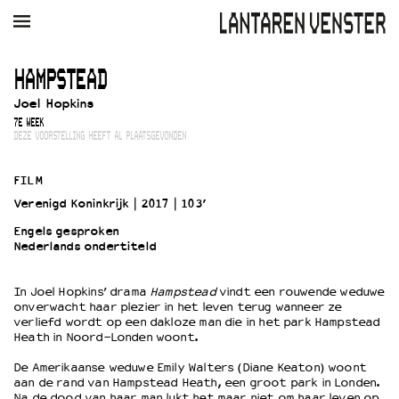
AGENDA
FILM
MUZIEK
RESTAURANT
VERHUUR
HAMPSTEAD
Joel Hopkins
Winkelmandje
Zoek
7E WEEK
DEZE VOORSTELLING HEEFT AL PLAATSGEVONDEN
PLAN JE BEZOEK
Openingstijden & contact
FILM
Bereikbaarheid
Verenigd Koninkrijk
2017
103’
Kaartverkoop
Engels gesproken
Nederlands ondertiteld
EDUCATIE
In Joel Hopkins’ drama
Hampstead
vindt een rouwende weduwe
onverwacht haar plezier in het leven terug wanneer ze
Schoolvoorstellingen
verliefd wordt op een dakloze man die in het park Hampstead
Filmprogramma’s Primair Onderwijs
Heath in Noord-Londen woont.
Filmprogramma’s VO/MBO
De Amerikaanse weduwe Emily Walters (Diane Keaton) woont
Speciale educatieprogramma’s
aan de rand van Hampstead Heath, een groot park in Londen.
Na de dood van haar man lukt het maar niet om haar leven op