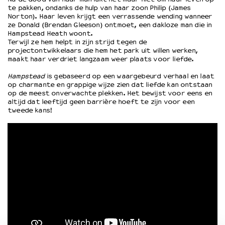
te pakken, ondanks de hulp van haar zoon Philip (James
Norton). Haar leven krijgt een verrassende wending wanneer
ze Donald (Brendan Gleeson) ontmoet, een dakloze man die in
OVER LANTARENVENSTER
Hampstead Heath woont.
Wat we doen
Terwijl ze hem helpt in zijn strijd tegen de
projectontwikkelaars die hem het park uit willen werken,
Werken bij
maakt haar verdriet langzaam weer plaats voor liefde.
Wie is wie
Word vriend
Hampstead
is gebaseerd op een waargebeurd verhaal en laat
op charmante en grappige wijze zien dat liefde kan ontstaan
Historie
op de meest onverwachte plekken. Het bewijst voor eens en
Partners
altijd dat leeftijd geen barrière hoeft te zijn voor een
tweede kans!
Huisregels
Privacyverklaring
Integriteits- en gedragscode
Duurzaamheid
Culturele boycot Israël
Ruimte voor artistieke vrijheid – VNPF