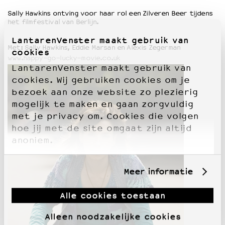
Sally Hawkins ontving voor haar rol een Zilveren Beer tijdens
het filmfestival van Berlijn.
LantarenVenster maakt gebruik van
Met: Sally Hawkins, Eddie Marsan en Alexis Zegerman
cookies
www.happy-go-lucky-movie.co.uk
LantarenVenster maakt gebruik van
cookies. Wij gebruiken cookies om je
bezoek aan onze website zo plezierig
mogelijk te maken en gaan zorgvuldig
met je privacy om. Cookies die volgen
hoe jij met de site omgaat zijn altijd
anoniem.
Meer informatie
Alle cookies toestaan
Alleen noodzakelijke cookies