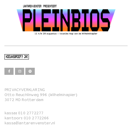
NIEUWSBRIEF? JA!
PRIVACYVERKLARING
Otto Reuchlinweg 996 (Wilhelminapier)
Film
3072 MD Rotterdam
Muziek
kassa:
010 2772277
Familie
kantoor:
010 2772266
kassa@lantarenvenster.nl
Film in English