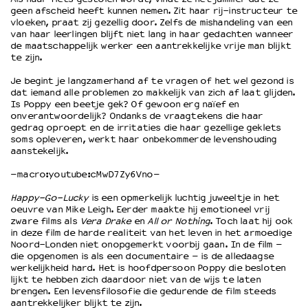
geen afscheid heeft kunnen nemen. Zit haar rij-instructeur te
vloeken, praat zij gezellig door. Zelfs de mishandeling van een
van haar leerlingen blijft niet lang in haar gedachten wanneer
OVER LANTARENVENSTER
de maatschappelijk werker een aantrekkelijke vrije man blijkt
Wat we doen
te zijn.
Werken bij
Je begint je langzamerhand af te vragen of het wel gezond is
Wie is wie
dat iemand alle problemen zo makkelijk van zich af laat glijden.
Word vriend
Is Poppy een beetje gek? Of gewoon erg naïef en
onverantwoordelijk? Ondanks de vraagtekens die haar
Historie
gedrag oproept en de irritaties die haar gezellige geklets
Partners
soms opleveren, werkt haar onbekommerde levenshouding
aanstekelijk.
Huisregels
Privacyverklaring
–macro:youtube:cMwD7Zy6Vno–
Integriteits- en gedragscode
Happy-Go-Lucky
is een opmerkelijk luchtig juweeltje in het
Duurzaamheid
oeuvre van Mike Leigh. Eerder maakte hij emotioneel vrij
Culturele boycot Israël
zware films als
Vera Drake
en
All or Nothing
. Toch laat hij ook
in deze film de harde realiteit van het leven in het armoedige
Ruimte voor artistieke vrijheid – VNPF
Noord-Londen niet onopgemerkt voorbij gaan. In de film –
die opgenomen is als een documentaire – is de alledaagse
werkelijkheid hard. Het is hoofdpersoon Poppy die besloten
lijkt te hebben zich daardoor niet van de wijs te laten
brengen. Een levensfilosofie die gedurende de film steeds
aantrekkelijker blijkt te zijn.