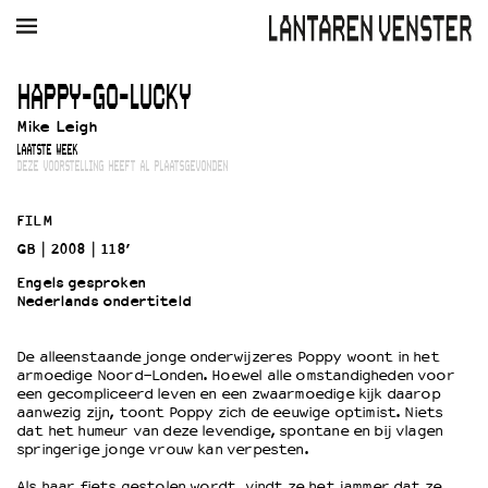
AGENDA
FILM
MUZIEK
RESTAURANT
VERHUUR
HAPPY-GO-LUCKY
Mike Leigh
Winkelmandje
Zoek
LAATSTE WEEK
DEZE VOORSTELLING HEEFT AL PLAATSGEVONDEN
PLAN JE BEZOEK
Openingstijden & contact
FILM
Bereikbaarheid
GB
2008
118’
Kaartverkoop
Engels gesproken
Nederlands ondertiteld
EDUCATIE
De alleenstaande jonge onderwijzeres Poppy woont in het
armoedige Noord-Londen. Hoewel alle omstandigheden voor
Schoolvoorstellingen
een gecompliceerd leven en een zwaarmoedige kijk daarop
Filmprogramma’s Primair Onderwijs
aanwezig zijn, toont Poppy zich de eeuwige optimist. Niets
dat het humeur van deze levendige, spontane en bij vlagen
Filmprogramma’s VO/MBO
springerige jonge vrouw kan verpesten.
Speciale educatieprogramma’s
Als haar fiets gestolen wordt, vindt ze het jammer dat ze