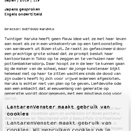
Japan
2019
119’
Japans gesproken
Engels ondertiteld
OVER LANTARENVENSTER
Wat we doen
Director: SUETSUGU Naruhito
Werken bij
Wie is wie
Twintiger Haruka heeft geen flauw idee wat ze met haar leven
Word vriend
aan moet als ze in een winkelcentrum op een tentoonstelling
van aardewerk uit Bizen stuit. Ze raakt zo gefascineerd door
Historie
een prachtige grote schaal dat ze prompt besluit haar
Partners
kantoorbaan in Tokio op te zeggen en te verhuizen naar het
pottenbakkersdorp. Daar hoopt ze in de leer te kunnen gaan
Huisregels
bij de maker van de schaal, maar de jonge kunstenaar blijkt
Privacyverklaring
helemaal niet op haar te zitten wachten: sinds de dood van
zijn ouders heeft hij zich voor vrijwel iedereen afgesloten.
Integriteits- en gedragscode
Haruka is echter niet van plan op te geven. Liefdevolle ode
Duurzaamheid
aan een ambacht dat al eeuwenlang van generatie op
Culturele boycot Israël
generatie wordt doorgegeven, met een minutieus oog voor
detail.
Ruimte voor artistieke vrijheid – VNPF
LantarenVenster maakt gebruik van
Twenty-year-old Haruka doesn’t know what to do with her
cookies
life when she stumbles upon an exhibition of Bizen pottery.
She becomes so fascinated with a beautifully crafted bowl
LantarenVenster maakt gebruik van
that she spontaneously decides to quit her office job in
Tokyo and to move to the pottery village. There she hopes
cookies. Wij gebruiken cookies om je