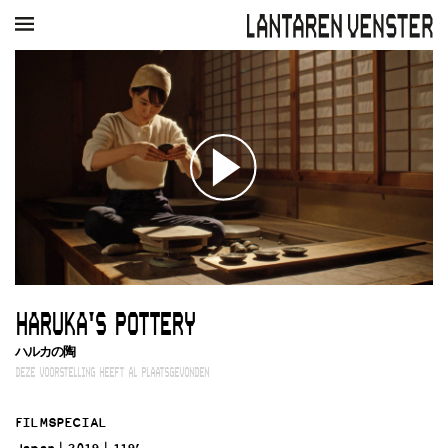
AGENDA
FILM
MUZIEK
RESTAURANT
VERHUUR
Winkelmandje
Zoek
PLAN JE BEZOEK
Openingstijden & contact
Bereikbaarheid
Kaartverkoop
HARUKA'S POTTERY
EDUCATIE
ハルカの陶
Schoolvoorstellingen
DEZE VOORSTELLING HEEFT AL PLAATSGEVONDEN
Filmprogramma’s Primair Onderwijs
Filmprogramma’s VO/MBO
FILMSPECIAL
Speciale educatieprogramma’s