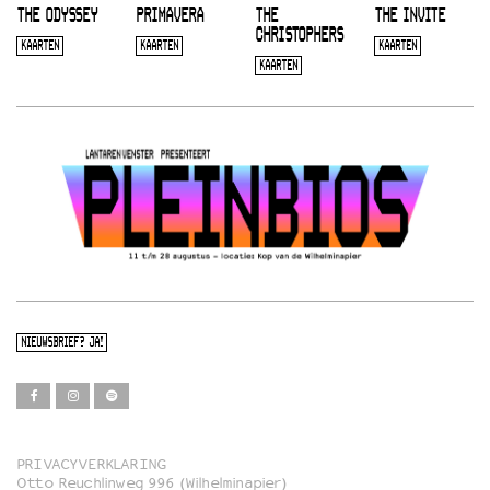
THE ODYSSEY
PRIMAVERA
THE
THE INVITE
CHRISTOPHERS
KAARTEN
KAARTEN
KAARTEN
KAARTEN
NIEUWSBRIEF? JA!
PRIVACYVERKLARING
Otto Reuchlinweg 996 (Wilhelminapier)
Film