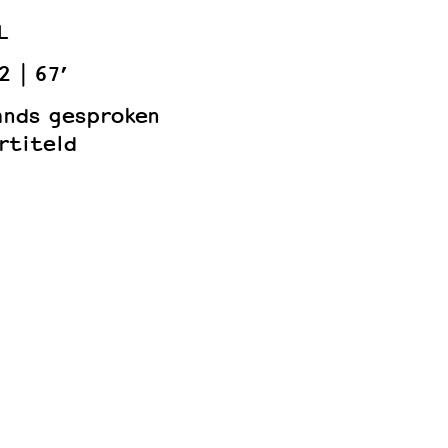
L
2
67’
lands gesproken
rtiteld