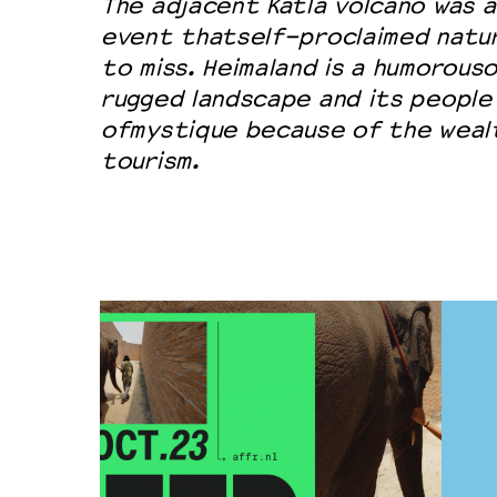
The adjacent Katla volcano was a
event thatself-proclaimed natur
to miss. Heimaland is a humorous
rugged landscape and its people 
ofmystique because of the weal
tourism.