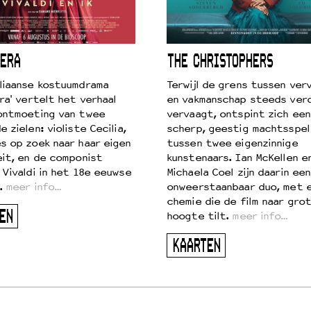
ERA
THE CHRISTOPHERS
liaanse kostuumdrama
Terwijl de grens tussen verv
ra' vertelt het verhaal
en vakmanschap steeds ver
ontmoeting van twee
vervaagt, ontspint zich een
 zielen: violiste Cecilia,
scherp, geestig machtsspel
s op zoek naar haar eigen
tussen twee eigenzinnige
eit, en de componist
kunstenaars. Ian McKellen e
 Vivaldi in het 18e eeuwse
Michaela Coel zijn daarin een
.
meer info…
onweerstaanbaar duo, met 
chemie die de film naar gro
EN
hoogte tilt.
meer info…
KAARTEN