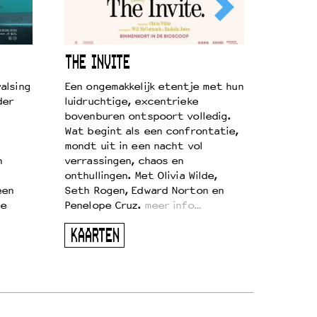
THE INVITE
alsing
Een ongemakkelijk etentje met hun
der
luidruchtige, excentrieke
bovenburen ontspoort volledig.
Wat begint als een confrontatie,
mondt uit in een nacht vol
n
verrassingen, chaos en
onthullingen. Met Olivia Wilde,
een
Seth Rogen, Edward Norton en
te
Penelope Cruz.
meer info…
KAARTEN