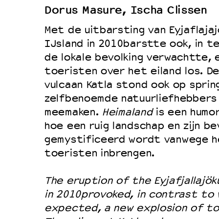
Dorus Masure, Ischa Clissen
Duurzaamheid
Met de uitbarsting van Eyjaflajajo
Culturele boycot Israël
IJsland in 2010barstte ook, in t
Ruimte voor artistieke vrijheid –
de lokale bevolking verwachtte, 
toeristen over het eiland los. D
vulcaan Katla stond ook op sprin
zelfbenoemde natuurliefhebbers 
meemaken.
Heimaland
is een humor
hoe een ruig landschap en zijn be
gemystificeerd wordt vanwege h
toeristen inbrengen.
The eruption of the Eyjafjallajök
in 2010provoked, in contrast to 
expected, a new explosion of tou