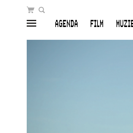
Winkelmandje
Zoek
AGENDA
FILM
MUZI
PLAN JE BEZOEK
Openingstijden & contact
Bereikbaarheid
Kaartverkoop
EDUCATIE
Schoolvoorstellingen
Filmprogramma’s Primair Onderwijs