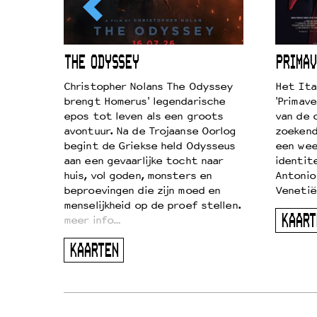
ICL
THE ODYSSEY
PRIMAV
k je de
Christopher Nolans The Odyssey
Het Ita
aires
brengt Homerus' legendarische
'Primave
on
epos tot leven als een groots
van de 
…
avontuur. Na de Trojaanse Oorlog
zoekende
begint de Griekse held Odysseus
een wee
aan een gevaarlijke tocht naar
identit
huis, vol goden, monsters en
Antonio
beproevingen die zijn moed en
Venetië
menselijkheid op de proef stellen.
KAART
meer info…
KAARTEN