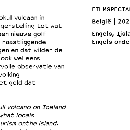
FILMSPECIA
kull vulcaan in
België
202
egenstelling tot wat
 VNPF
Engels, Ijs
een nieuwe golf
Engels onde
e naastliggende
gen en dat wilden de
ook wel eens
volle observatie van
volking
et geld dat
ull volcano on Iceland
what locals
rism onthe island.