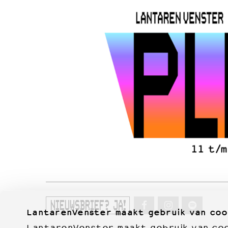
NIEUWSBRIEF? JA!
LantarenVenster maakt gebruik van coo
LantarenVenster maakt gebruik van cook