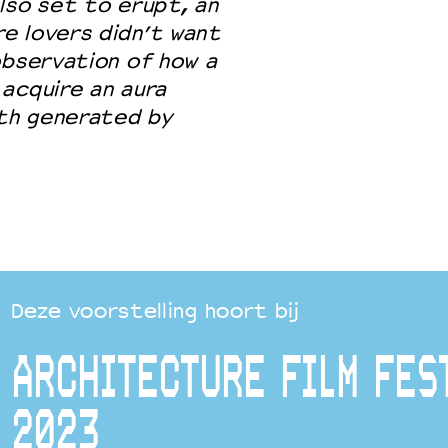
lso set to erupt, an
e lovers didn’t want
observation of how a
acquire an aura
th generated by
Deze voorstelling hoort bij
ARCHITECTURE FILM FES
2023