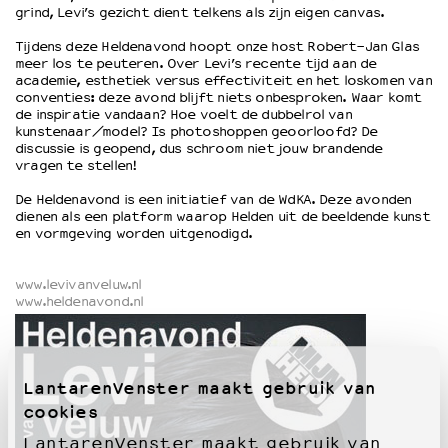
grind, Levi’s gezicht dient telkens als zijn eigen canvas.
Tijdens deze Heldenavond hoopt onze host Robert-Jan Glas
OVER LANTARENVENSTER
meer los te peuteren. Over Levi’s recente tijd aan de
Wat we doen
academie, esthetiek versus effectiviteit en het loskomen van
conventies: deze avond blijft niets onbesproken. Waar komt
Werken bij
de inspiratie vandaan? Hoe voelt de dubbelrol van
Wie is wie
kunstenaar/model? Is photoshoppen geoorloofd? De
Word vriend
discussie is geopend, dus schroom niet jouw brandende
vragen te stellen!
Historie
Partners
De Heldenavond is een initiatief van de WdKA. Deze avonden
dienen als een platform waarop Helden uit de beeldende kunst
Huisregels
en vormgeving worden uitgenodigd.
Privacyverklaring
Integriteits- en gedragscode
www.levivanveluw.nl
Duurzaamheid
www.heldenavond.nl
Culturele boycot Israël
Ruimte voor artistieke vrijheid – VNPF
LantarenVenster maakt gebruik van
cookies
LantarenVenster maakt gebruik van