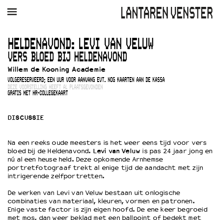
AGENDA
FILM
MUZIEK
RESTAURANT
VERHUUR
HELDENAVOND: LEVI VAN VELUW
VERS BLOED BIJ HELDENAVOND
Winkelmandje
Zoek
Willem de Kooning Academie
VOLGERESERVEERD; EEN UUR VOOR AANVANG EVT. NOG KAARTEN AAN DE KASSA
PLAN JE BEZOEK
DEZE VOORSTELLING HEEFT AL PLAATSGEVONDEN
GRATIS MET HR-COLLEGEKAART
Openingstijden & contact
Bereikbaarheid
DISCUSSIE
Kaartverkoop
Na een reeks oude meesters is het weer eens tijd voor vers
bloed bij de Heldenavond.
Levi van Veluw
is pas 24 jaar jong en
nú al een heuse held. Deze opkomende Arnhemse
EDUCATIE
portretfotograaf trekt al enige tijd de aandacht met zijn
Schoolvoorstellingen
intrigerende zelfportretten.
Filmprogramma’s Primair Onderwijs
De werken van Levi van Veluw bestaan uit onlogische
Filmprogramma’s VO/MBO
combinaties van materiaal, kleuren, vormen en patronen.
Speciale educatieprogramma’s
Enige vaste factor is zijn eigen hoofd. De ene keer begroeid
met mos, dan weer beklad met een ballpoint of bedekt met