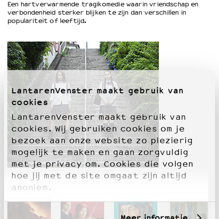
Een hartverwarmende tragikomedie waarin vriendschap en
verbondenheid sterker blijken te zijn dan verschillen in
populariteit of leeftijd.
OVER LANTARENVENSTER
Wat we doen
Werken bij
Wie is wie
Word vriend
Historie
LantarenVenster maakt gebruik van
Partners
cookies
Huisregels
LantarenVenster maakt gebruik van
Privacyverklaring
cookies. Wij gebruiken cookies om je
Integriteits- en gedragscode
bezoek aan onze website zo plezierig
Duurzaamheid
mogelijk te maken en gaan zorgvuldig
Culturele boycot Israël
met je privacy om. Cookies die volgen
Ruimte voor artistieke vrijheid – VNPF
hoe jij met de site omgaat zijn altijd
anoniem.
Meer informatie