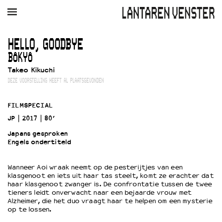
AGENDA
FILM
MUZIEK
RESTAURANT
VERHUUR
HELLO, GOODBYE
BÔKYÔ
Winkelmandje
Zoek
Takeo Kikuchi
DEZE VOORSTELLING HEEFT AL PLAATSGEVONDEN
PLAN JE BEZOEK
Openingstijden & contact
FILMSPECIAL
Bereikbaarheid
JP
2017
80’
Kaartverkoop
Japans gesproken
Engels ondertiteld
EDUCATIE
Wanneer Aoi wraak neemt op de pesterijtjes van een
Schoolvoorstellingen
klasgenoot en iets uit haar tas steelt, komt ze erachter dat
haar klasgenoot zwanger is. De confrontatie tussen de twee
Filmprogramma’s Primair Onderwijs
tieners leidt onverwacht naar een bejaarde vrouw met
Filmprogramma’s VO/MBO
Alzheimer, die het duo vraagt haar te helpen om een mysterie
op te lossen.
Speciale educatieprogramma’s