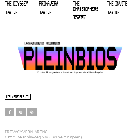
THE ODYSSEY
PRIMAVERA
THE
THE INVITE
CHRISTOPHERS
KAARTEN
KAARTEN
KAARTEN
KAARTEN
NIEUWSBRIEF? JA!
PRIVACYVERKLARING
Otto Reuchlinweg 996 (Wilhelminapier)
Film