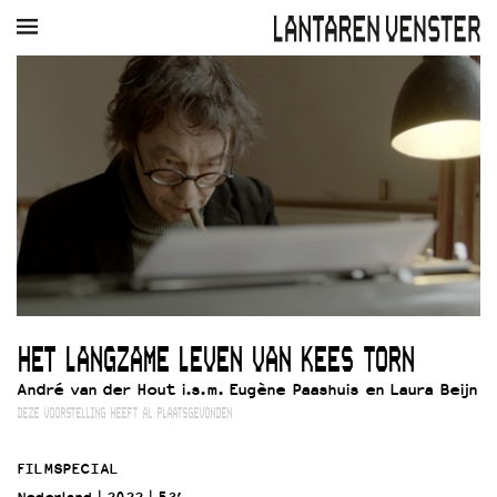
AGENDA
FILM
MUZIEK
RESTAURANT
VERHUUR
Winkelmandje
Zoek
PLAN JE BEZOEK
Openingstijden & contact
Bereikbaarheid
Kaartverkoop
HET LANGZAME LEVEN VAN KEES TORN
EDUCATIE
André van der Hout i.s.m. Eugène Paashuis en Laura Beijn
Schoolvoorstellingen
DEZE VOORSTELLING HEEFT AL PLAATSGEVONDEN
Filmprogramma’s Primair Onderwijs
Filmprogramma’s VO/MBO
FILMSPECIAL
Speciale educatieprogramma’s