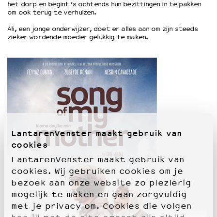
het dorp en begint ’s ochtends hun bezittingen in te pakken
om ook terug te verhuizen.
OVER LANTARENVENSTER
Ali, een jonge onderwijzer, doet er alles aan om zijn steeds
zieker wordende moeder gelukkig te maken.
Wat we doen
Werken bij
Wie is wie
Word vriend
Historie
Partners
Huisregels
Privacyverklaring
Integriteits- en gedragscode
LantarenVenster maakt gebruik van
Duurzaamheid
cookies
Culturele boycot Israël
LantarenVenster maakt gebruik van
Ruimte voor artistieke vrijheid – VNPF
cookies. Wij gebruiken cookies om je
bezoek aan onze website zo plezierig
mogelijk te maken en gaan zorgvuldig
met je privacy om. Cookies die volgen