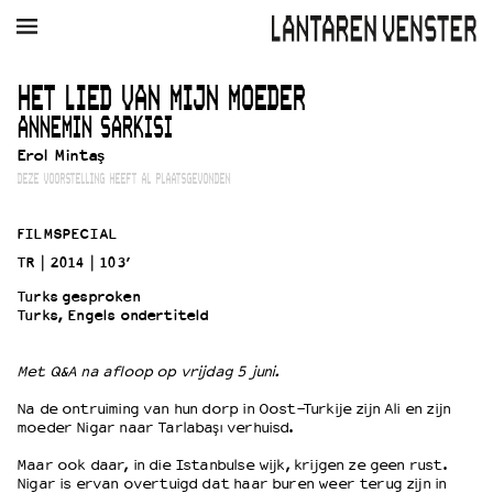
AGENDA
FILM
MUZIEK
RESTAURANT
VERHUUR
HET LIED VAN MIJN MOEDER
ANNEMIN SARKISI
Winkelmandje
Zoek
Erol Mintaş
DEZE VOORSTELLING HEEFT AL PLAATSGEVONDEN
PLAN JE BEZOEK
Openingstijden & contact
FILMSPECIAL
Bereikbaarheid
TR
2014
103’
Kaartverkoop
Turks gesproken
Turks, Engels ondertiteld
EDUCATIE
Met Q&A na afloop op vrijdag 5 juni.
Schoolvoorstellingen
Na de ontruiming van hun dorp in Oost-Turkije zijn Ali en zijn
Filmprogramma’s Primair Onderwijs
moeder Nigar naar Tarlabaşı verhuisd.
Filmprogramma’s VO/MBO
Maar ook daar, in die Istanbulse wijk, krijgen ze geen rust.
Speciale educatieprogramma’s
Nigar is ervan overtuigd dat haar buren weer terug zijn in