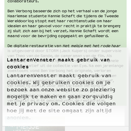
collaborateurs.
Ben Verbong baseerde zich op het verhaal van de jonge
Haarlemse studente Hannie Schaft die tijdens de Tweede
Wereldoorlog stopt met haar rechtenstudie om haar
idealen en haar gevoel voor recht in praktijk te brengen;
zij sluit zich aan bij het verzet. Hannie Schaft wordt een
maand voor de bevrijding opgepakt en gefusilleerd.
De digitale restauratie van
Het meisje met het rode haar
is uitgevoerd door STORM (Jack Kuipers) onder supervisie
van Theo van de Sande, de cameraman van de film. Als
LantarenVenster maakt gebruik van
uitgangspunt gebruikte hij een 4K-scan van het originele
cameranegatief uit de collectie van Eye. Na een jarenlange
cookies
zoektocht vond Ben Verbong het originele, verloren
LantarenVenster maakt gebruik van
gewaande negatief in 2025 terug. “
Er gingen geruchten
dat het was vernietigd, maar dat kon ik niet geloven
“,
cookies. Wij gebruiken cookies om je
vertelde hij aan L1. Door een tip kwam Verbong er
bezoek aan onze website zo plezierig
uiteindelijk achter dat het negatief al die tijd in een
Nederlandse loods lag. Deze is vervolgens naar Eye
mogelijk te maken en gaan zorgvuldig
verplaatst en in 4K gescand voor de restauratie.
met je privacy om. Cookies die volgen
hoe jij met de site omgaat zijn altijd
anoniem.