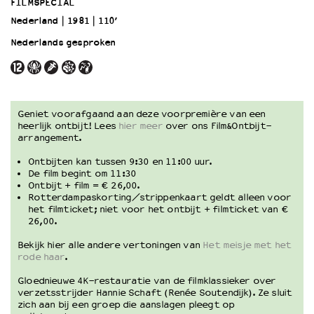
FILMSPECIAL
Nederland
1981
110’
OVER LANTARENVENSTER
Nederlands gesproken
Wat we doen
Werken bij
Wie is wie
Word vriend
Geniet voorafgaand aan deze voorpremière van een
Historie
heerlijk ontbijt! Lees
hier meer
over ons Film&Ontbijt-
arrangement.
Partners
Huisregels
Ontbijten kan tussen 9:30 en 11:00 uur.
Privacyverklaring
De film begint om 11:30
Ontbijt + film = € 26,00.
Integriteits- en gedragscode
Rotterdampaskorting/strippenkaart geldt alleen voor
Duurzaamheid
het filmticket; niet voor het ontbijt + filmticket van €
26,00.
Culturele boycot Israël
Ruimte voor artistieke vrijheid – VNPF
Bekijk hier alle andere vertoningen van
Het meisje met het
rode haar
.
Gloednieuwe 4K-restauratie van de filmklassieker over
verzetsstrijder Hannie Schaft (Renée Soutendijk). Ze sluit
zich aan bij een groep die aanslagen pleegt op