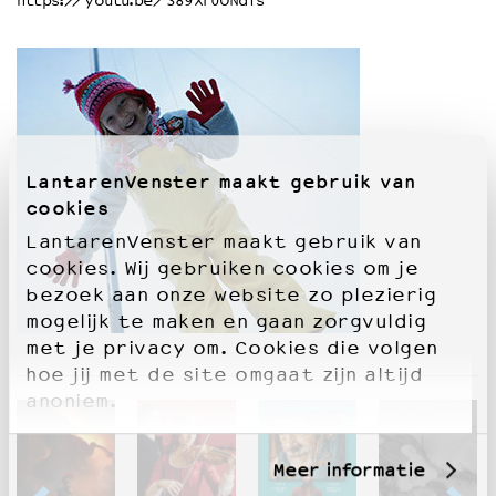
https://youtu.be/389XF0ONdfs
OVER LANTARENVENSTER
Wat we doen
Werken bij
Wie is wie
Word vriend
LantarenVenster maakt gebruik van
Historie
cookies
Partners
LantarenVenster maakt gebruik van
Huisregels
cookies. Wij gebruiken cookies om je
Privacyverklaring
bezoek aan onze website zo plezierig
Integriteits- en gedragscode
mogelijk te maken en gaan zorgvuldig
Duurzaamheid
met je privacy om. Cookies die volgen
Culturele boycot Israël
hoe jij met de site omgaat zijn altijd
Ruimte voor artistieke vrijheid – VNPF
anoniem.
Meer informatie