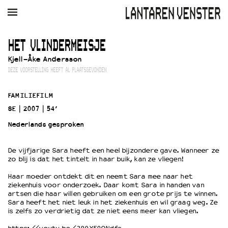
AGENDA
FILM
MUZIEK
RESTAURANT
VERHUUR
HET VLINDERMEISJE
Kjell-Åke Andersson
Winkelmandje
Zoek
DEZE VOORSTELLING HEEFT AL PLAATSGEVONDEN
PLAN JE BEZOEK
FAMILIEFILM
Openingstijden & contact
SE
2007
54’
Bereikbaarheid
Nederlands gesproken
Kaartverkoop
De vijfjarige Sara heeft een heel bijzondere gave. Wanneer ze
zo blij is dat het tintelt in haar buik, kan ze vliegen!
EDUCATIE
Haar moeder ontdekt dit en neemt Sara mee naar het
Schoolvoorstellingen
ziekenhuis voor onderzoek. Daar komt Sara in handen van
Filmprogramma’s Primair Onderwijs
artsen die haar willen gebruiken om een grote prijs te winnen.
Sara heeft het niet leuk in het ziekenhuis en wil graag weg. Ze
Filmprogramma’s VO/MBO
is zelfs zo verdrietig dat ze niet eens meer kan vliegen.
Speciale educatieprogramma’s