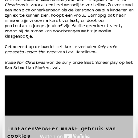
Christmas
is vooral een heel menselijke vertelling. Zo vermomd
een man zich onherkenbaar als de kerstman om zijn kinderen en
zijn ex te kunnen zien, hoopt een vrouw wanhopig dat haar
OVER LANTARENVENSTER
minnaar zijn vrouw na kerst verlaat, en doet een
Wat we doen
protestants jongetje alsof zijn familie geen kerst viert,
zodat hij de avond kan doorbrengen met zijn moslim
Werken bij
klasgenootje.
Wie is wie
Word vriend
Gebaseerd op de bundel met korte verhalen
Only soft
presents under the tree
van Levi Henriksen.
Historie
Partners
Home For Christmas
won de Jury prize Best Screenplay op het
San Sebastian Filmfestival.
Huisregels
Privacyverklaring
Integriteits- en gedragscode
Duurzaamheid
Culturele boycot Israël
Ruimte voor artistieke vrijheid – VNPF
LantarenVenster maakt gebruik van
cookies