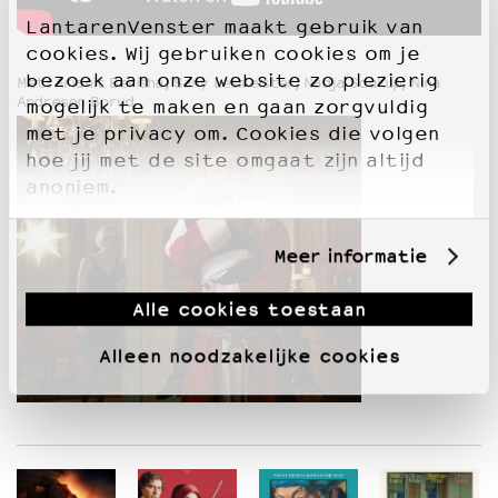
LantarenVenster maakt gebruik van
cookies. Wij gebruiken cookies om je
bezoek aan onze website zo plezierig
Met: Arianit Berisha, Sany Lesmeister, Nadja Soukup, Nina
Andresen Borud
mogelijk te maken en gaan zorgvuldig
met je privacy om. Cookies die volgen
hoe jij met de site omgaat zijn altijd
anoniem.
Meer informatie
Alle cookies toestaan
Alleen noodzakelijke cookies