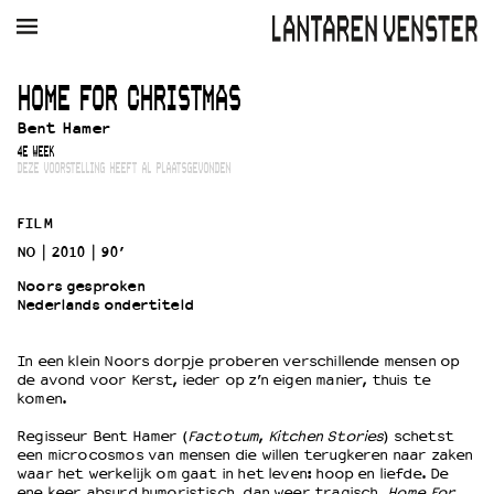
AGENDA
FILM
MUZIEK
RESTAURANT
VERHUUR
HOME FOR CHRISTMAS
Bent Hamer
Winkelmandje
Zoek
4E WEEK
DEZE VOORSTELLING HEEFT AL PLAATSGEVONDEN
PLAN JE BEZOEK
Openingstijden & contact
FILM
Bereikbaarheid
NO
2010
90’
Kaartverkoop
Noors gesproken
Nederlands ondertiteld
EDUCATIE
In een klein Noors dorpje proberen verschillende mensen op
de avond voor Kerst, ieder op z’n eigen manier, thuis te
Schoolvoorstellingen
komen.
Filmprogramma’s Primair Onderwijs
Regisseur Bent Hamer (
Factotum
,
Kitchen Stories
) schetst
Filmprogramma’s VO/MBO
een microcosmos van mensen die willen terugkeren naar zaken
Speciale educatieprogramma’s
waar het werkelijk om gaat in het leven: hoop en liefde. De
ene keer absurd humoristisch, dan weer tragisch,
Home For