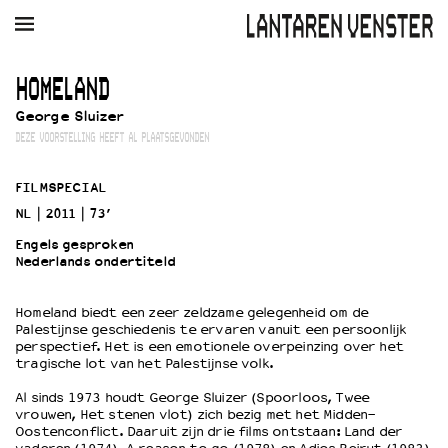
AGENDA
FILM
MUZIEK
RESTAURANT
VERHUUR
HOMELAND
George Sluizer
Winkelmandje
Zoek
DEZE VOORSTELLING HEEFT AL PLAATSGEVONDEN
PLAN JE BEZOEK
FILMSPECIAL
Openingstijden & contact
NL
2011
73’
Bereikbaarheid
Engels gesproken
Kaartverkoop
Nederlands ondertiteld
Homeland biedt een zeer zeldzame gelegenheid om de
EDUCATIE
Palestijnse geschiedenis te ervaren vanuit een persoonlijk
perspectief. Het is een emotionele overpeinzing over het
Schoolvoorstellingen
tragische lot van het Palestijnse volk.
Filmprogramma’s Primair Onderwijs
Al sinds 1973 houdt George Sluizer (Spoorloos, Twee
Filmprogramma’s VO/MBO
vrouwen, Het stenen vlot) zich bezig met het Midden-
Speciale educatieprogramma’s
Oostenconflict. Daaruit zijn drie films ontstaan: Land der