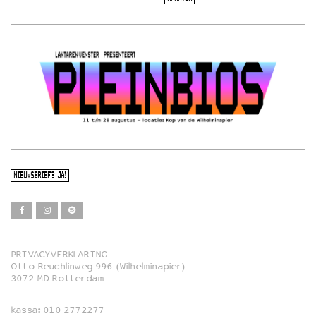
NIEUWSBRIEF? JA!
PRIVACYVERKLARING
Otto Reuchlinweg 996 (Wilhelminapier)
Film
3072 MD Rotterdam
Muziek
kassa:
010 2772277