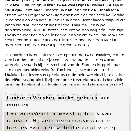
vaderen (1974), A reason to go (1978) en Adios Beirut (1983).
In deze films volgt Sluizer twee Palestijnse families. Ze zijn in
1948 gevlucht naar Libanon, in het jaar dat de Israëlische
OVER LANTARENVENSTER
staat werd uitgeroepen. Het gaat om een christelijke familie
in de stad en een moslim familie in een vluchtelingenkamp. Al die
Wat we doen
jaren hield hij contact met allebei families. Een bijna-
Werken bij
doodervaring in 2008 zette hem ertoe aan nog één keer zijn
focus te richten op de lotgevallen van de twee families. Dat
Wie is wie
resulteerde in Homeland, het laatste deel van een vierluik
Word vriend
over veertig jaar Palestijnse geschiedenis.
Historie
In Homeland keert Sluizer terug naar de twee families, om te
Partners
zien hoe het hen al die jaren is vergaan. Het is een warm
Huisregels
weerzien, waarin hij het verhaal van de families koppelt aan
zijn eigen geschiedenis. De families zijn verdreven uit hun
Privacyverklaring
thuisland en leven verspreid over de hele wereld. Hij stelt hen
Integriteits- en gedragscode
dezelfde vraag als bij zijn eerdere bezoeken: wat is hun visie
voor de toekomst en hebben ze nog steeds hoop op vrede?
Duurzaamheid
Culturele boycot Israël
In oktober won Homeland de prijs voor de beste
LantarenVenster maakt gebruik van
documentaire op het filmfestival van Abu Dhabi.
Ruimte voor artistieke vrijheid – VNPF
cookies
LantarenVenster maakt gebruik van
cookies. Wij gebruiken cookies om je
bezoek aan onze website zo plezierig