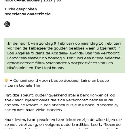
Noord-Macedonië
2019
85’
Turks gesproken
Nederlands ondertiteld
OVER LANTARENVENSTER
Wat we doen
Werken bij
Wie is wie
Word vriend
In de nacht van zondag 9 februari op maandag 10 februari
worden de felbegeerde gouden beeldjes weer uitgereikt in
Historie
Los Angeles tijdens de Academy Awards. Daarom vertoont
Partners
LantarenVenster op zondag 9 februari een brede selectie
genomineerde films, waaronder voorpremières van Les
Huisregels
Misérables en The Lighthouse.
Privacyverklaring
Integriteits- en gedragscode
– Genomineerd voor: beste documentaire en beste
Duurzaamheid
internationale film
Culturele boycot Israël
Hatidze speurt duizelingwekkend steile bergflanken af op
Ruimte voor artistieke vrijheid – VNPF
zoek naar bijenkolonies die zich verschanst hebben in de
rotsen. Ze woont in een stenen huisje in Noord-Macedonië,
samen met haar zieke moeder.
Haar leven, haar passie en haar inkomen zijn de wilde bijen die
ze met veel zorg, en volgens oude tradities teelt. “Neem de