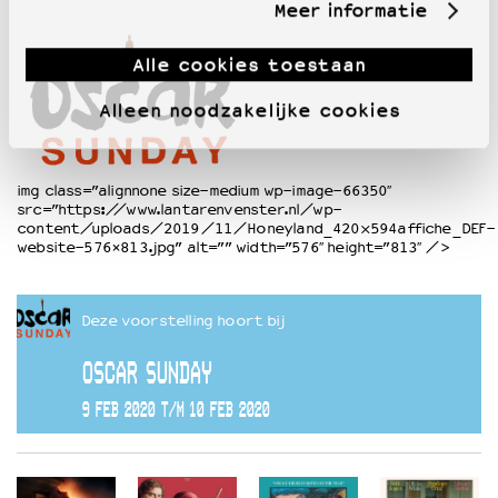
Meer informatie
Alle cookies toestaan
Alleen noodzakelijke cookies
img class=”alignnone size-medium wp-image-66350″
src=”https://www.lantarenvenster.nl/wp-
content/uploads/2019/11/Honeyland_420x594affiche_DEF-
website-576×813.jpg” alt=”” width=”576″ height=”813″ />
Deze voorstelling hoort bij
OSCAR SUNDAY
9 FEB 2020 T/M 10 FEB 2020