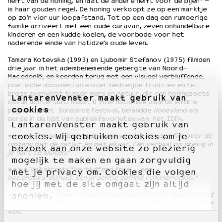
helft van de honing, en laat de andere helft voor de bijen” –
is haar gouden regel. De honing verkoopt ze op een marktje
op zo’n vier uur loopafstand. Tot op een dag een rumoerige
familie arriveert met een oude caravan, zeven onhandelbare
kinderen en een kudde koeien, de voorbode voor het
naderende einde van Hatidze’s oude leven.
Tamara Kotevska (1993) en Ljubomir Stefanov (1975) filmden
drie jaar in het adembenemende gebergte van Noord-
Macedonië, en keerden terug met een visueel verbluffende,
poëtische documentaire over bedreigde tradities en het
broze evenwicht tussen mens en natuur, die een honingzoete
LantarenVenster maakt gebruik van
indruk achterlaat. Naast 8 internationale awards en drie
cookies
prijzen op het Sundance Festival, belandde
Honeyland
als
derde in de lijst van publiekfavorieten van het IDFA.
LantarenVenster maakt gebruik van
★★★★★ Trouw:
“Honeyland is een wonder van een film over de
cookies. Wij gebruiken cookies om je
omgang met de natuur en met elkaar. Een verhaal om stevig in
bezoek aan onze website zo plezierig
je hart te sluiten.”
mogelijk te maken en gaan zorgvuldig
★★★★ Volkskrant: “
Verbluffend fraai … een
met je privacy om. Cookies die volgen
bezienswaardigheid. Een prachtig gefilmd volkssprookje.”
hoe jij met de site omgaat zijn altijd
★★★★ VPRO Cinema: “
Gloedvol, zoetzuur, scherp observerend
anoniem.
documentairedebuut, dat al een scheepslading festivalprijzen
won.”