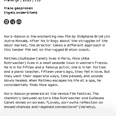
Frankrijk
2023
115’
Frans gesproken
Engels ondertiteld
OVER LANTARENVENSTER
Wat we doen
Werken bij
Wie is wie
Hors-Saison is the enchanting new film by Stéphane Brizé (
Un
Word vriend
Autre Monde
). After his trilogy about the struggles of the
Historie
labor market, the director takes a different approach in
this tender film set on the rugged Breton coast.
Partners
Huisregels
Mathieu (Guillaume Canet) lives in Paris, Alice (Alba
Rohrwacher) lives in a small seaside town in western France.
Privacyverklaring
He is in his fifties and a famous actor, she is in her forties
Integriteits- en gedragscode
and a piano teacher. Fifteen years ago, they fell in love. But
Duurzaamheid
they went their separate ways, time passed, and wounds
slowly healed. When Mathieu escapes his life at a spa, he
Culturele boycot Israël
coincidentally finds Alice again.
Ruimte voor artistieke vrijheid – VNPF
Hors-Saison premiered at the Venice Film Festival. The
chemistry between actors Alba Rohrwacher and Guillaume
Canet shines on screen. “Lovely, sorrowful reflection on
missed chances and regained connections” (Variety).