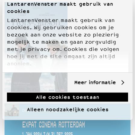
LantarenVenster maakt gebruik van
cookies
LantarenVenster maakt gebruik van
cookies. Wij gebruiken cookies om je
bezoek aan onze website zo plezierig
mogelijk te maken en gaan zorgvuldig
met je privacy om. Cookies die volgen
hoe jij met de site omgaat zijn altijd
anoniem.
Meer informatie
Alle cookies toestaan
Alleen noodzakelijke cookies
Deze voorstelling hoort bij
EXPAT CINEMA ROTTERDAM
1 JAN 2024 T/M 31 DEC 2025