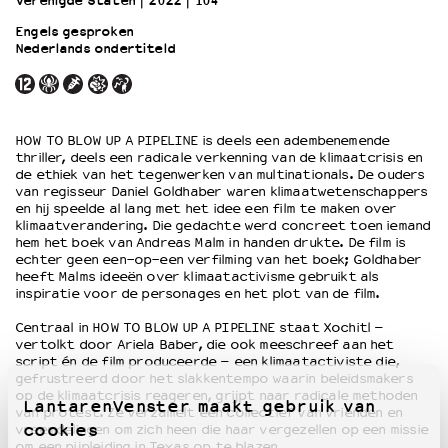
Verenigde Staten
2022
104’
Engels gesproken
Nederlands ondertiteld
OVER LANTARENVENSTER
Wat we doen
Werken bij
Wie is wie
HOW TO BLOW UP A PIPELINE is deels een adembenemende
Word vriend
thriller, deels een radicale verkenning van de klimaatcrisis en
Historie
de ethiek van het tegenwerken van multinationals. De ouders
van regisseur Daniel Goldhaber waren klimaatwetenschappers
Partners
en hij speelde al lang met het idee een film te maken over
Huisregels
klimaatverandering. Die gedachte werd concreet toen iemand
hem het boek van Andreas Malm in handen drukte. De film is
Privacyverklaring
echter geen een-op-een verfilming van het boek; Goldhaber
Integriteits- en gedragscode
heeft Malms ideeën over klimaatactivisme gebruikt als
Duurzaamheid
inspiratie voor de personages en het plot van de film.
Culturele boycot Israël
Centraal in HOW TO BLOW UP A PIPELINE staat Xochitl –
Ruimte voor artistieke vrijheid – VNPF
vertolkt door Ariela Baber, die ook meeschreef aan het
script én de film produceerde – een klimaatactiviste die,
gefrustreerd door het slakkentempo waarin beleidsmakers
op de klimaatcrisis reageren, grijpt naar radicale methoden
LantarenVenster maakt gebruik van
van protest. Ze verzamelt een collectief van vrienden en
cookies
vreemdelingen om zich heen die haar vergezellen op een missie
om een pijpleiding in Texas op te blazen.