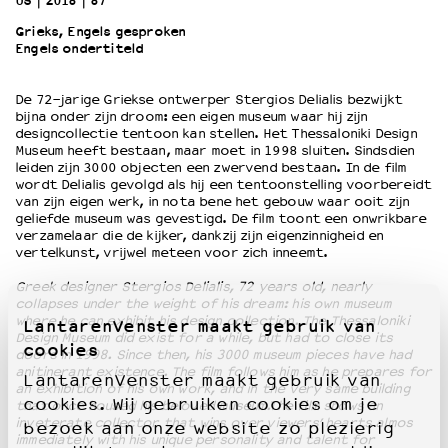
US
2018
87’
Grieks, Engels gesproken
Engels ondertiteld
OVER LANTARENVENSTER
Wat we doen
De 72-jarige Griekse ontwerper Stergios Delialis bezwijkt
Werken bij
bijna onder zijn droom: een eigen museum waar hij zijn
Wie is wie
designcollectie tentoon kan stellen. Het Thessaloniki Design
Word vriend
Museum heeft bestaan, maar moet in 1998 sluiten. Sindsdien
leiden zijn 3000 objecten een zwervend bestaan. In de film
Historie
wordt Delialis gevolgd als hij een tentoonstelling voorbereidt
Partners
van zijn eigen werk, in nota bene het gebouw waar ooit zijn
geliefde museum was gevestigd. De film toont een onwrikbare
Huisregels
verzamelaar die de kijker, dankzij zijn eigenzinnigheid en
Privacyverklaring
vertelkunst, vrijwel meteen voor zich inneemt.
Integriteits- en gedragscode
Greek designer Stergios Delialis, 72 years old, nearly
Duurzaamheid
collapses under the weight of his dream: his own museum
Culturele boycot Israël
where he can exhibit his design collection. The Thessaloniki
LantarenVenster maakt gebruik van
Design Museum did exist for a while, but had to close its
Ruimte voor artistieke vrijheid – VNPF
cookies
doors in 1998. Since then, his 3000 museum pieces have had
anitinerant existence. The film follows him as he prepares for
LantarenVenster maakt gebruik van
an exhibition of his own work, and in the very same building
cookies. Wij gebruiken cookies om je
that once housed his beloved museum.The film shows an
inveterate collector that wins over viewers’ hearts almos
bezoek aan onze website zo plezierig
immediately with his unique personality and talent for