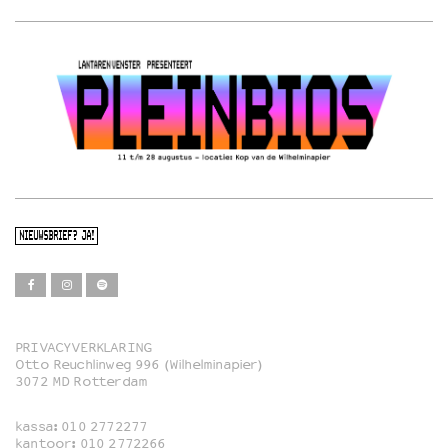
NIEUWSBRIEF? JA!
PRIVACYVERKLARING
Otto Reuchlinweg 996 (Wilhelminapier)
Film
3072 MD Rotterdam
Muziek
kassa:
010 2772277
Familie
kantoor:
010 2772266