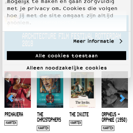
mogelijk te maken en gaan zorgvuldig
storytelling.
met je privacy om. Cookies die volgen
hoe jij met de site omgaat zijn altijd
Deze voorstelling hoort bij
anoniem.
ARCHITECTURE FILM FESTIVAL ROTTERDAM
Meer informatie
2018
10 OKT 2018 T/M 14 OKT 2018
Alle cookies toestaan
Alleen noodzakelijke cookies
PRIMAVERA
THE
THE INVITE
ORPHEUS –
CHRISTOPHERS
ORPHÉE (1950)
KAARTEN
KAARTEN
KAARTEN
KAARTEN