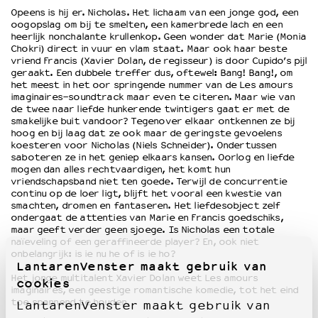
Opeens is hij er. Nicholas. Het lichaam van een jonge god, een
oogopslag om bij te smelten, een kamerbrede lach en een
OVER LANTARENVENSTER
heerlijk nonchalante krullenkop. Geen wonder dat Marie (Monia
Chokri) direct in vuur en vlam staat. Maar ook haar beste
Wat we doen
vriend Francis (Xavier Dolan, de regisseur) is door Cupido’s pijl
Werken bij
geraakt. Een dubbele treffer dus, oftewel: Bang! Bang!, om
het meest in het oor springende nummer van de Les amours
Wie is wie
imaginaires-soundtrack maar even te citeren. Maar wie van
Word vriend
de twee naar liefde hunkerende twintigers gaat er met de
smakelijke buit vandoor? Tegenover elkaar ontkennen ze bij
Historie
hoog en bij laag dat ze ook maar de geringste gevoelens
Partners
koesteren voor Nicholas (Niels Schneider). Ondertussen
Huisregels
saboteren ze in het geniep elkaars kansen. Oorlog en liefde
mogen dan alles rechtvaardigen, het komt hun
Privacyverklaring
vriendschapsband niet ten goede. Terwijl de concurrentie
Integriteits- en gedragscode
continu op de loer ligt, blijft het vooral een kwestie van
smachten, dromen en fantaseren. Het liefdesobject zelf
Duurzaamheid
ondergaat de attenties van Marie en Francis goedschiks,
Culturele boycot Israël
maar geeft verder geen sjoege. Is Nicholas een totale
naïeveling of een geraffineerde player? En, ook niet
Ruimte voor artistieke vrijheid – VNPF
onbelangrijk: is ie nu he of is ie ho?
LantarenVenster maakt gebruik van
Het jonge multitalent Xavier Dolan weet Les amours
cookies
imaginaires, een geestige romantische komedie, tot het eind
toe spannend te houden.
LantarenVenster maakt gebruik van