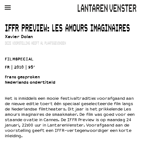
AGENDA
FILM
MUZIEK
RESTAURANT
VERHUUR
IFFR PREVIEW: LES AMOURS IMAGINAIRES
Xavier Dolan
Winkelmandje
Zoek
DEZE VOORSTELLING HEEFT AL PLAATSGEVONDEN
PLAN JE BEZOEK
FILMSPECIAL
Openingstijden & contact
FR
2010
95’
Bereikbaarheid
Frans gesproken
Kaartverkoop
Nederlands ondertiteld
Het is inmiddels een mooie festivaltraditie: voorafgaand aan
EDUCATIE
de nieuwe editie toert één speciaal geselecteerde film langs
de Nederlandse filmtheaters. Dit jaar is het prikkelende Les
Schoolvoorstellingen
amours imaginaires de smaakmaker. De film was goed voor een
Filmprogramma’s Primair Onderwijs
staande ovatie in Cannes. De IFFR Preview is op maandag 24
januari, 22:00 uur in LantarenVenster. Voorafgaand aan de
Filmprogramma’s VO/MBO
voorstelling geeft een IFFR-vertegenwoordiger een korte
Speciale educatieprogramma’s
inleiding.