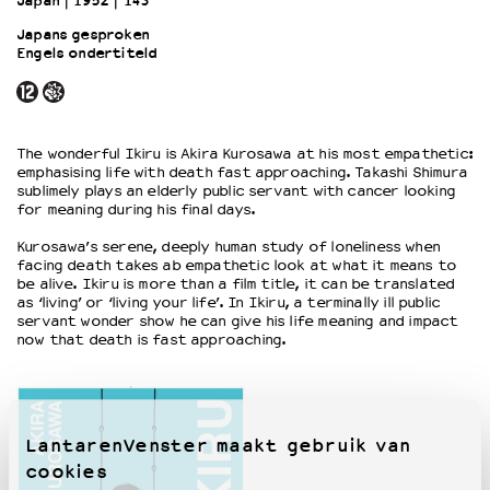
Japan
1952
143’
Japans gesproken
Engels ondertiteld
OVER LANTARENVENSTER
Wat we doen
Werken bij
Wie is wie
The wonderful Ikiru is Akira Kurosawa at his most empathetic:
Word vriend
emphasising life with death fast approaching. Takashi Shimura
Historie
sublimely plays an elderly public servant with cancer looking
for meaning during his final days.
Partners
Huisregels
Kurosawa’s serene, deeply human study of loneliness when
facing death takes ab empathetic look at what it means to
Privacyverklaring
be alive. Ikiru is more than a film title, it can be translated
Integriteits- en gedragscode
as ‘living’ or ‘living your life’. In Ikiru, a terminally ill public
Duurzaamheid
servant wonder show he can give his life meaning and impact
now that death is fast approaching.
Culturele boycot Israël
Ruimte voor artistieke vrijheid – VNPF
LantarenVenster maakt gebruik van
cookies