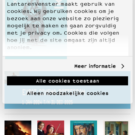
LantarenVenster maakt gebruik van
cookies. Wij gebruiken cookies om je
bezoek aan onze website zo plezierig
mogelijk te maken en gaan zorgvuldig
met je privacy om. Cookies die volgen
hoe jij met de site omgaat zijn altijd
anoniem.
Meer informatie
Deze voorstelling hoort bij
Alle cookies toestaan
EXPAT CINEMA ROTTERDAM
Alleen noodzakelijke cookies
1 JAN 2024 T/M 31 DEC 2025