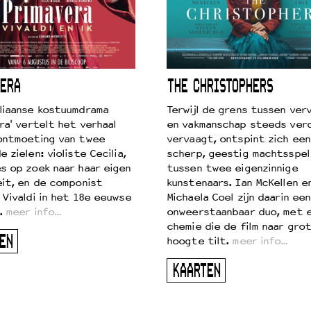
ERA
THE CHRISTOPHERS
liaanse kostuumdrama
Terwijl de grens tussen verv
ra' vertelt het verhaal
en vakmanschap steeds ver
ontmoeting van twee
vervaagt, ontspint zich een
 zielen: violiste Cecilia,
scherp, geestig machtsspel
s op zoek naar haar eigen
tussen twee eigenzinnige
eit, en de componist
kunstenaars. Ian McKellen e
 Vivaldi in het 18e eeuwse
Michaela Coel zijn daarin een
.
meer info…
onweerstaanbaar duo, met 
chemie die de film naar gro
EN
hoogte tilt.
meer info…
KAARTEN