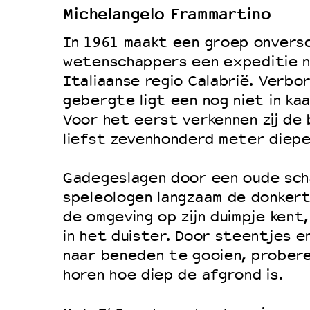
Michelangelo Frammartino
Duurzaamheid
In 1961 maakt een groep onvers
Culturele boycot Israël
wetenschappers een expeditie 
Ruimte voor artistieke vrijheid –
Italiaanse regio Calabrië. Verbor
gebergte ligt een nog niet in ka
Voor het eerst verkennen zij de
liefst zevenhonderd meter diepe 
Gadegeslagen door een oude sch
speleologen langzaam de donkert
de omgeving op zijn duimpje kent, 
in het duister. Door steentjes e
naar beneden te gooien, probere
horen hoe diep de afgrond is.