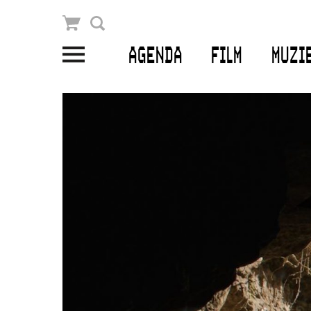
Winkelmandje
Zoek
AGENDA
FILM
MUZI
PLAN JE BEZOEK
Openingstijden & contact
Bereikbaarheid
Kaartverkoop
EDUCATIE
Schoolvoorstellingen
Filmprogramma’s Primair Onderwijs