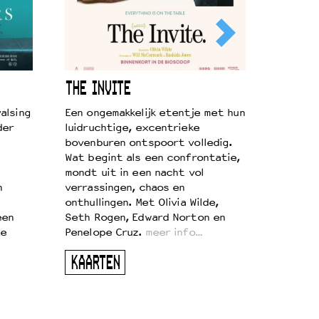
THE INVITE
alsing
Een ongemakkelijk etentje met hun
der
luidruchtige, excentrieke
bovenburen ontspoort volledig.
Wat begint als een confrontatie,
mondt uit in een nacht vol
n
verrassingen, chaos en
onthullingen. Met Olivia Wilde,
een
Seth Rogen, Edward Norton en
te
Penelope Cruz.
meer info…
KAARTEN