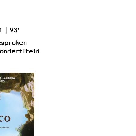
1
93’
esproken
ondertiteld