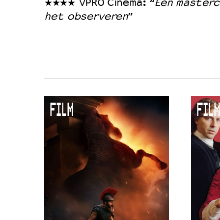
★★★★ VPRO Cinema: “
Een mastercl
het observeren
”
FILM
FILM