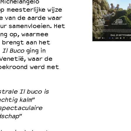
Michelangelo
op meesterlijke wijze
e van de aarde waar
uur samenvloeien. Het
ing op, waarmee
 brengt aan het
.
Il Buco
ging in
 Venetië, waar de
 bekroond werd met
trale Il buco is
chtig kalm
”
 spectaculaire
dschap
”