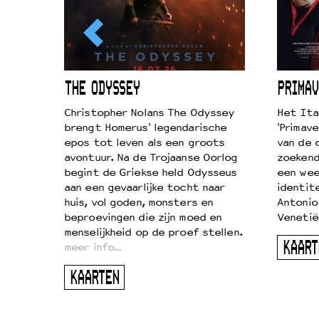
ICL
THE ODYSSEY
PRIMAV
k je de
Christopher Nolans The Odyssey
Het Ita
aires
brengt Homerus' legendarische
'Primave
on
epos tot leven als een groots
van de 
…
avontuur. Na de Trojaanse Oorlog
zoekende
begint de Griekse held Odysseus
een wee
aan een gevaarlijke tocht naar
identit
huis, vol goden, monsters en
Antonio
beproevingen die zijn moed en
Venetië
menselijkheid op de proef stellen.
KAART
meer info…
KAARTEN