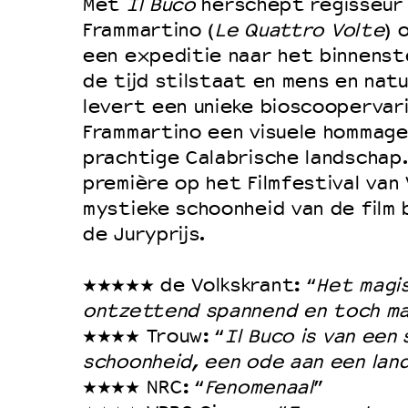
Met
Il Buco
herschept regisseur 
Frammartino (
Le Quattro Volte
) 
een expeditie naar het binnenst
de tijd stilstaat en mens en nat
levert een unieke bioscoopervar
Frammartino een visuele hommage
prachtige Calabrische landschap
première op het Filmfestival van
mystieke schoonheid van de film
de Juryprijs.
★★★★★ de Volkskrant: “
Het magis
ontzettend spannend en toch ma
★★★★ Trouw: “
Il Buco is van een
schoonheid, een ode aan een lan
★★★★ NRC: “
Fenomenaal
”