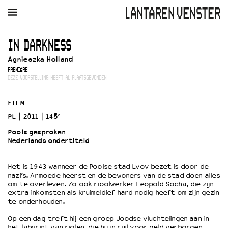
AGENDA
FILM
MUZIEK
RESTAURANT
VERHUUR
IN DARKNESS
Agnieszka Holland
Winkelmandje
Zoek
PREMIÈRE
DEZE VOORSTELLING HEEFT AL PLAATSGEVONDEN
PLAN JE BEZOEK
Openingstijden & contact
FILM
Bereikbaarheid
PL
2011
145’
Kaartverkoop
Pools gesproken
Nederlands ondertiteld
EDUCATIE
Het is 1943 wanneer de Poolse stad Lvov bezet is door de
nazi’s. Armoede heerst en de bewoners van de stad doen alles
Schoolvoorstellingen
om te overleven. Zo ook rioolwerker Leopold Socha, die zijn
Filmprogramma’s Primair Onderwijs
extra inkomsten als kruimeldief hard nodig heeft om zijn gezin
te onderhouden.
Filmprogramma’s VO/MBO
Speciale educatieprogramma’s
Op een dag treft hij een groep Joodse vluchtelingen aan in
het labyrint van riolen, die hij in ruil voor geld verborgen