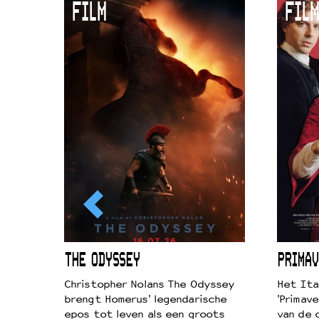
FILM
FILM
ICL
THE ODYSSEY
PRIMAV
k je de
Christopher Nolans The Odyssey
Het Ita
aires
brengt Homerus' legendarische
'Primave
on
epos tot leven als een groots
van de 