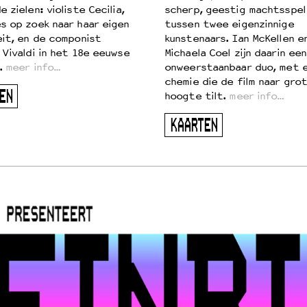
 zielen: violiste Cecilia,
scherp, geestig machtsspel
s op zoek naar haar eigen
tussen twee eigenzinnige
eit, en de componist
kunstenaars. Ian McKellen e
 Vivaldi in het 18e eeuwse
Michaela Coel zijn daarin een
.
meer info…
onweerstaanbaar duo, met 
chemie die de film naar gro
EN
hoogte tilt.
meer info…
KAARTEN