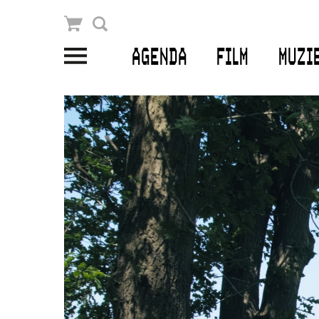
Winkelmandje
Zoek
AGENDA
FILM
MUZI
PLAN JE BEZOEK
Openingstijden & contact
Bereikbaarheid
Kaartverkoop
EDUCATIE
Schoolvoorstellingen
Filmprogramma’s Primair Onderwijs