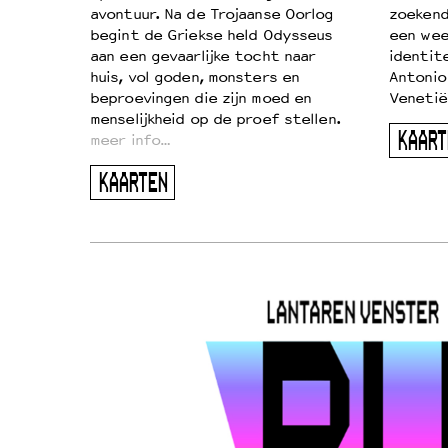
…
avontuur. Na de Trojaanse Oorlog
zoekende
begint de Griekse held Odysseus
een wee
aan een gevaarlijke tocht naar
identit
huis, vol goden, monsters en
Antonio
beproevingen die zijn moed en
Venetië
menselijkheid op de proef stellen.
KAART
meer info…
KAARTEN