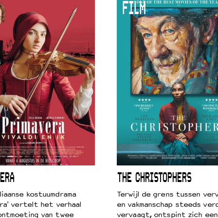
FILM
ERA
THE CHRISTOPHERS
liaanse kostuumdrama
Terwijl de grens tussen verv
ra' vertelt het verhaal
en vakmanschap steeds ver
ontmoeting van twee
vervaagt, ontspint zich een