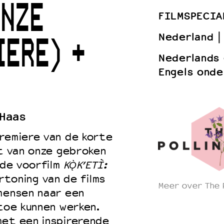
ONZE
FILMSPECIA
Nederland
IERE) +
 VNPF
Nederlands
Engels onde
 Haas
premiere van de korte
t van onze gebroken
 de voorfilm
KǪ̀K’ETÌ:
rtoning van de films
Meer over The P
 mensen naar een
 toe kunnen werken.
met een inspirerende