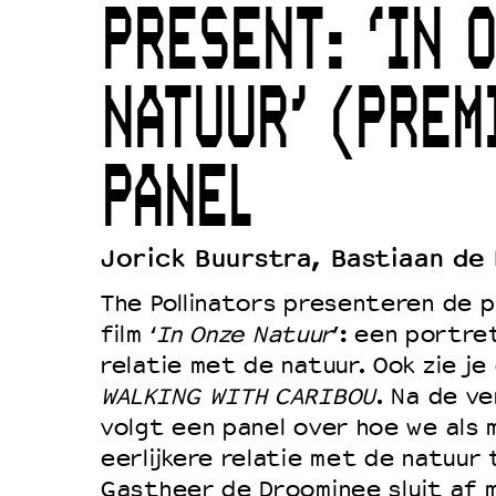
PRESENT: ‘IN 
Duurzaamheid
Culturele boycot Israël
NATUUR’ (PREM
Ruimte voor artistieke vrijheid –
PANEL
Jorick Buurstra, Bastiaan de
The Pollinators presenteren de 
film ‘
In Onze Natuur
’: een portre
relatie met de natuur. Ook zie je
WALKING WITH CARIBOU
. Na de ve
volgt een panel over hoe we als
eerlijkere relatie met de natuur
Gastheer de Droominee sluit af 