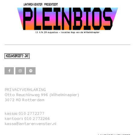
NIEUWSBRIEF? JA!
PRIVACYVERKLARING
Otto Reuchlinweg 996 (Wilhelminapier)
Film
3072 MD Rotterdam
Muziek
kassa:
010 2772277
Familie
kantoor:
010 2772266
kassa@lantarenvenster.nl
Film in English