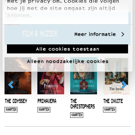
met je privacy om. Cookies die volgen
hoe jij met de site omgaat zijn altijd
anoniem.
Deze voorstelling hoort bij
FILM & MUZIEK
Meer informatie
Alle cookies toestaan
Alleen noodzakelijke cookies
THE ODYSSEY
PRIMAVERA
THE
THE INVITE
CHRISTOPHERS
KAARTEN
KAARTEN
KAARTEN
KAARTEN