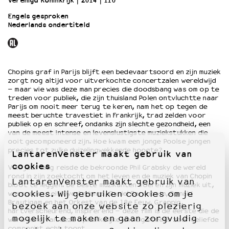
Verenigd Koninkrijk
2014
110’
Engels gesproken
Nederlands ondertiteld
OVER LANTARENVENSTER
Wat we doen
Werken bij
Wie is wie
Chopins graf in Parijs blijft een bedevaartsoord en zijn muziek
Word vriend
zorgt nog altijd voor uitverkochte concertzalen wereldwijd
Historie
– maar wie was deze man precies die doodsbang was om op te
treden voor publiek, die zijn thuisland Polen ontvluchtte naar
Partners
Parijs om nooit meer terug te keren, nam het op tegen de
Huisregels
meest beruchte travestiet in Frankrijk, trad zelden voor
publiek op en schreef, ondanks zijn slechte gezondheid, een
Privacyverklaring
van de meest intense en levenslustigste muziekstukken die
Integriteits- en gedragscode
ooit gecomponeerd zijn. Hoe kwam een jonge Poolse jongen
Duurzaamheid
precies tot zulke duizelingwekkende hoogte?
LantarenVenster maakt gebruik van
Culturele boycot Israël
cookies
Vier jaar lang reisde de bekroonde Phil Grabsky de wereld
Ruimte voor artistieke vrijheid – VNPF
rond in zijn zoektocht om het leven en de muziek van Chopin
LantarenVenster maakt gebruik van
bloot te leggen. De beste muzikanten voeren zijn muziek uit,
cookies. Wij gebruiken cookies om je
waaronder Leif Ove Andsnes, Daniel Barenboim, Ronald
Brautigam en het Orkest van de 18e Eeuw. Grappig,
bezoek aan onze website zo plezierig
hartverscheurend, inspirerend – deze film is de eerste die de
mogelijk te maken en gaan zorgvuldig
ware aard van deze opmerkelijke en nog steeds zeer geliefde
componist echt toont.