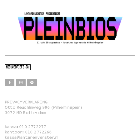
NIEUWSBRIEF? JA!
PRIVACYVERKLARING
Otto Reuchlinweg 996 (Wilhelminapier)
Film
3072 MD Rotterdam
Muziek
kassa:
010 2772277
Familie
kantoor:
010 2772266
kassa@lantarenvenster.nl