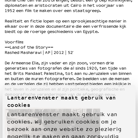
monarchie ten val zou brengen, besluit een groep koninklijken,
diplomaten en aristocraten uit Caïro in het voorjaar van
1952 een film te maken over een staatsgreep.
OVER LANTARENVENSTER
Realiteit en fictie lopen op een sprookjesachtige manier in
Wat we doen
elkaar over in deze documentaire die een verfrissende kijk
Werken bij
biedt op de roerige geschiedenis van Egypte.
Wie is wie
Voorfilm:
Word vriend
==Land of the Story==
Rashed Masharawi | AP | 2012 | 52′
Historie
Partners
De Armeense Elia, zijn vader en zijn zoon, vormen drie
Huisregels
generaties van fotografen die al sinds 1920, ten tijde van
het Brits Mandaat Palestina, tot aan nu Jeruzalem van binnen
Privacyverklaring
en buiten de muren fotograferen. De beelden van de mensen
Integriteits- en gedragscode
en de verhalen die zij hebben vastgelegd bieden een inkijkje in
het leven in Jeruzalem en al zijn politieke, geografische en
Duurzaamheid
demografische veranderingen van de afgelopen eeuw.
LantarenVenster maakt gebruik van
Culturele boycot Israël
cookies
Ruimte voor artistieke vrijheid – VNPF
LantarenVenster maakt gebruik van
cookies. Wij gebruiken cookies om je
bezoek aan onze website zo plezierig
mogelijk te maken en gaan zorgvuldig