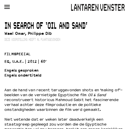
AGENDA
FILM
MUZIEK
RESTAURANT
VERHUUR
IN SEARCH OF 'OIL AND SAND'
Wael Omar, Philippe Dib
Winkelmandje
Zoek
DEZE VOORSTELLING HEEFT AL PLAATSGEVONDEN
PLAN JE BEZOEK
FILMSPECIAL
Openingstijden & contact
EG, U.A.E.
2012
60’
Bereikbaarheid
Engels gesproken
Kaartverkoop
Engels ondertiteld
Aan de hand van recent teruggevonden shots en ‘making of’-
EDUCATIE
beelden van de vernietigde Egyptische film
Oil & Sand
reconstrueert historicus Mahmoud Sabit het fascinerende
Schoolvoorstellingen
verhaal achter deze filmproductie en de politieke
Filmprogramma’s Primair Onderwijs
omstandigheden waarbinnen de film werd gemaakt.
Filmprogramma’s VO/MBO
Niet wetende dat er weken later daadwerkelijk een
Speciale educatieprogramma’s
staatsgreep gepleegd zou worden die de Egyptische