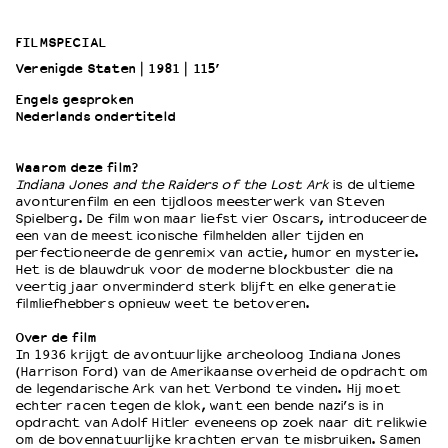
FILMSPECIAL
OVER LANTARENVENSTER
Verenigde Staten
1981
115’
Wat we doen
Engels gesproken
Werken bij
Nederlands ondertiteld
Wie is wie
Word vriend
Waarom deze film?
Historie
Indiana Jones and the Raiders of the Lost Ark
is de ultieme
Partners
avonturenfilm en een tijdloos meesterwerk van Steven
Spielberg. De film won maar liefst vier Oscars, introduceerde
Huisregels
een van de meest iconische filmhelden aller tijden en
Privacyverklaring
perfectioneerde de genremix van actie, humor en mysterie.
Integriteits- en gedragscode
Het is de blauwdruk voor de moderne blockbuster die na
veertig jaar onverminderd sterk blijft en elke generatie
Duurzaamheid
filmliefhebbers opnieuw weet te betoveren.
Culturele boycot Israël
Over de film
Ruimte voor artistieke vrijheid – VNPF
In 1936 krijgt de avontuurlijke archeoloog Indiana Jones
(Harrison Ford) van de Amerikaanse overheid de opdracht om
de legendarische Ark van het Verbond te vinden. Hij moet
echter racen tegen de klok, want een bende nazi’s is in
opdracht van Adolf Hitler eveneens op zoek naar dit relikwie
om de bovennatuurlijke krachten ervan te misbruiken. Samen