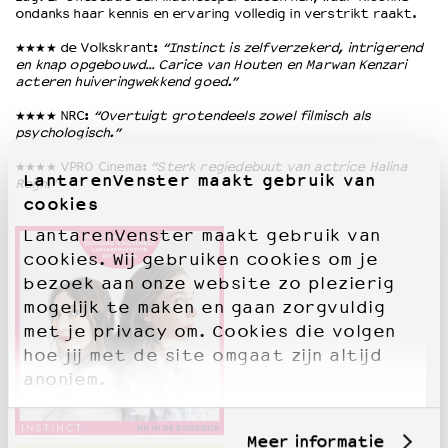
ondanks haar kennis en ervaring volledig in verstrikt raakt.
★★★★ de Volkskrant:
“Instinct is zelfverzekerd, intrigerend
en knap opgebouwd… Carice van Houten en Marwan Kenzari
acteren huiveringwekkend goed.”
★★★★ NRC:
“Overtuigt grotendeels zowel filmisch als
psychologisch.”
★★★★ VPRO Cinema:
“Sterk regiedebuut van actrice Halina
LantarenVenster maakt gebruik van
Reijn.”
cookies
LantarenVenster maakt gebruik van
cookies. Wij gebruiken cookies om je
bezoek aan onze website zo plezierig
mogelijk te maken en gaan zorgvuldig
met je privacy om. Cookies die volgen
hoe jij met de site omgaat zijn altijd
anoniem.
Meer informatie