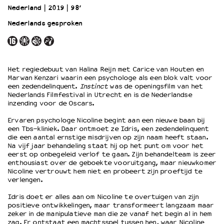
Nederland
2019
98’
Nederlands gesproken
OVER LANTARENVENSTER
Wat we doen
Werken bij
Wie is wie
Het regiedebuut van Halina Reijn met Carice van Houten en
Word vriend
Marwan Kenzari waarin een psychologe als een blok valt voor
een zedendelinquent.
Instinct
was de openingsfilm van het
Historie
Nederlands Filmfestival in Utrecht en is de Nederlandse
Partners
inzending voor de Oscars.
Huisregels
Ervaren psychologe Nicoline begint aan een nieuwe baan bij
Privacyverklaring
een Tbs-kliniek. Daar ontmoet ze Idris, een zedendelinquent
Integriteits- en gedragscode
die een aantal ernstige misdrijven op zijn naam heeft staan.
Na vijf jaar behandeling staat hij op het punt om voor het
Duurzaamheid
eerst op onbegeleid verlof te gaan. Zijn behandelteam is zeer
Culturele boycot Israël
enthousiast over de geboekte vooruitgang, maar nieuwkomer
Ruimte voor artistieke vrijheid – VNPF
Nicoline vertrouwt hem niet en probeert zijn proeftijd te
verlengen.
Idris doet er alles aan om Nicoline te overtuigen van zijn
positieve ontwikkelingen, maar transformeert langzaam maar
zeker in de manipulatieve man die ze vanaf het begin al in hem
zag. Er ontstaat een machtsspel tussen hen, waar Nicoline