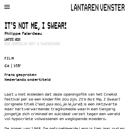
AGENDA
FILM
MUZIEK
RESTAURANT
VERHUUR
IT'S NOT ME, I SWEAR!
Philippe Falardeau
Winkelmandje
Zoek
LAATSTE WEEK
DEZE VOORSTELLING HEEFT AL PLAATSGEVONDEN
PLAN JE BEZOEK
Openingstijden & contact
FILM
Bereikbaarheid
CA
105’
Kaartverkoop
Frans gesproken
Nederlands ondertiteld
EDUCATIE
Laat u niet misleiden dat deze openingsfilm van het Cinekid
Festival per se een kinderfilm zou zijn.
It’s Not Me, I Swear!
Schoolvoorstellingen
(originele titel:
C’est pas moi, je le jure!
) is een inktzwarte
Filmprogramma’s Primair Onderwijs
maar hartverwarmende tragikomedie waarin een tienjarig
jongetje zich crimineel en suïcidaal verzet tegen een wereld
Filmprogramma’s VO/MBO
vol hypocriete volwassenen en weglopende moeders.
Speciale educatieprogramma’s
De zomer van 1968. De getroebleerde Leon is tien jaar oud en