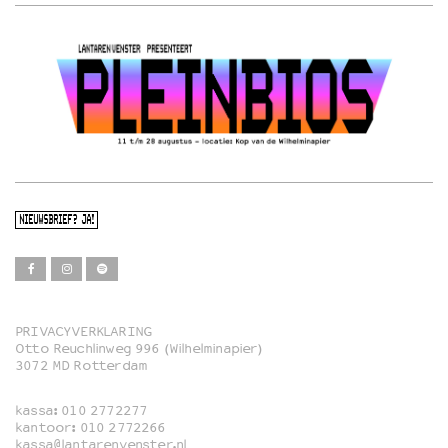
NIEUWSBRIEF? JA!
PRIVACYVERKLARING
Otto Reuchlinweg 996 (Wilhelminapier)
Film
3072 MD Rotterdam
Muziek
kassa:
010 2772277
Familie
kantoor:
010 2772266
kassa@lantarenvenster.nl