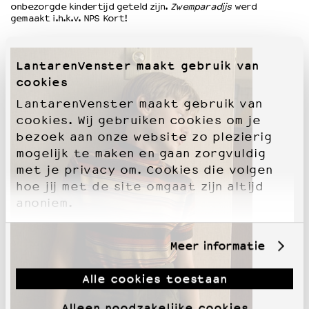
onbezorgde kindertijd geteld zijn.
Zwemparadijs
werd
gemaakt i.h.k.v. NPS Kort!
LantarenVenster maakt gebruik van
cookies
LantarenVenster maakt gebruik van
cookies. Wij gebruiken cookies om je
bezoek aan onze website zo plezierig
mogelijk te maken en gaan zorgvuldig
met je privacy om. Cookies die volgen
hoe jij met de site omgaat zijn altijd
anoniem.
Meer informatie
Alle cookies toestaan
Alleen noodzakelijke cookies