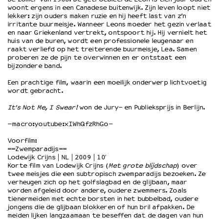
woont ergens in een Canadese buitenwijk. Zijn leven loopt niet
lekker: zijn ouders maken ruzie en hij heeft last van z’n
irritante buurmeisje. Wanneer Leons moeder het gezin verlaat
OVER LANTARENVENSTER
en naar Griekenland vertrekt, ontspoort hij. Hij vernielt het
Wat we doen
huis van de buren, wordt een professionele leugenaar en
raakt verliefd op het treiterende buurmeisje, Lea. Samen
Werken bij
proberen ze de pijn te overwinnen en er ontstaat een
Wie is wie
bijzondere band.
Word vriend
Een prachtige film, waarin een moeilijk onderwerp lichtvoetig
Historie
wordt gebracht.
Partners
It’s Not Me, I Swear!
won de Jury- en Publieksprijs in Berlijn.
Huisregels
Privacyverklaring
–macro:youtube:xIWhQfzRhGo–
Integriteits- en gedragscode
Voorfilm:
Duurzaamheid
==Zwemparadijs==
Culturele boycot Israël
Lodewijk Crijns | NL | 2009 | 10′
Korte film van Lodewijk Crijns (
Met grote blijdschap
) over
Ruimte voor artistieke vrijheid – VNPF
twee meisjes die een subtropisch zwemparadijs bezoeken. Ze
verheugen zich op het golfslagbad en de glijbaan, maar
worden afgeleid door andere, oudere zwemmers. Zoals
tienermeiden met echte borsten in het bubbelbad, oudere
jongens die de glijbaan blokkeren of hun bril afpakken. De
meiden lijken langzaamaan te beseffen dat de dagen van hun