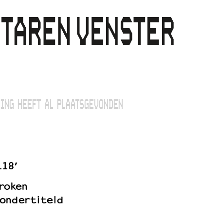
ING HEEFT AL PLAATSGEVONDEN
118’
roken
ondertiteld