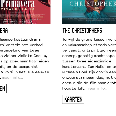
ERA
THE CHRISTOPHERS
liaanse kostuumdrama
Terwijl de grens tussen verv
ra' vertelt het verhaal
en vakmanschap steeds ver
ontmoeting van twee
vervaagt, ontspint zich een
 zielen: violiste Cecilia,
scherp, geestig machtsspel
s op zoek naar haar eigen
tussen twee eigenzinnige
eit, en de componist
kunstenaars. Ian McKellen e
 Vivaldi in het 18e eeuwse
Michaela Coel zijn daarin een
.
meer info…
onweerstaanbaar duo, met 
chemie die de film naar gro
EN
hoogte tilt.
meer info…
KAARTEN