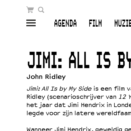
Winkelmandje
Zoek
AGENDA
FILM
MUZI
PLAN JE BEZOEK
Openingstijden & contact
JIMI: ALL IS B
Bereikbaarheid
Kaartverkoop
John Ridley
Jimi: All Is by My Side
is een film 
Ridley (scenarioschrijver van
12 Y
EDUCATIE
het jaar dat Jimi Hendrix in Lon
Schoolvoorstellingen
legde voor zijn latere wereldfaam
Filmprogramma’s Primair Onderwijs
Wanneer Jimi Hendrix, geweldig 