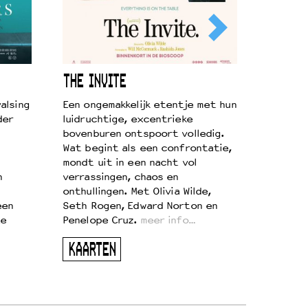
THE INVITE
alsing
Een ongemakkelijk etentje met hun
der
luidruchtige, excentrieke
bovenburen ontspoort volledig.
Wat begint als een confrontatie,
mondt uit in een nacht vol
n
verrassingen, chaos en
onthullingen. Met Olivia Wilde,
een
Seth Rogen, Edward Norton en
te
Penelope Cruz.
meer info…
KAARTEN