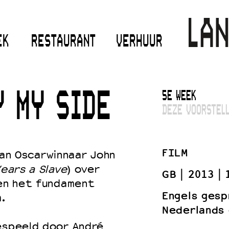
EK
RESTAURANT
VERHUUR
5E WEEK
Y MY SIDE
DEZE VOORSTELL
FILM
van Oscarwinnaar John
ears a Slave
) over
GB
2013
den het fundament
Engels gesp
.
Nederlands 
gespeeld door André