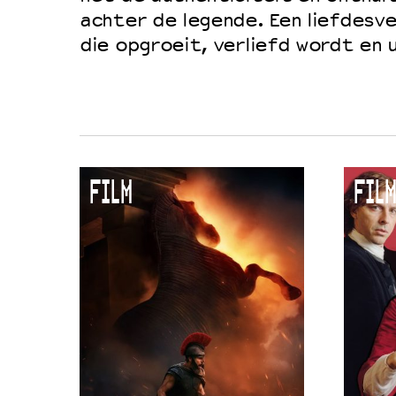
achter de legende. Een liefdesv
Duurzaamheid
die opgroeit, verliefd wordt en u
Culturele boycot Israël
Ruimte voor artistieke vrijheid –
FILM
FILM