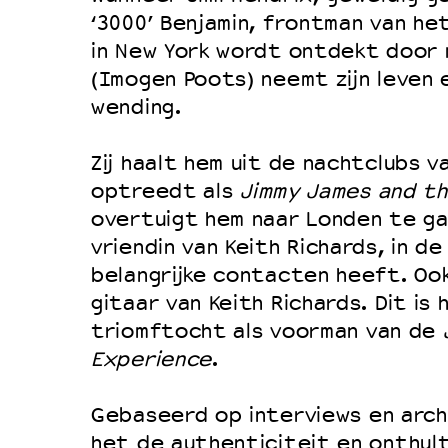
Filmprogramma’s VO/MBO
‘3000’ Benjamin, frontman van h
Speciale educatieprogramma’s
in New York wordt ontdekt door 
(Imogen Poots) neemt zijn leven 
wending.
OVER LANTARENVENSTER
Wat we doen
Zij haalt hem uit de nachtclubs v
optreedt als
Jimmy James and th
Werken bij
overtuigt hem naar Londen te gaa
Wie is wie
vriendin van Keith Richards, in d
Word vriend
belangrijke contacten heeft. Oo
Historie
gitaar van Keith Richards. Dit is 
triomftocht als voorman van de
Partners
Experience
.
Huisregels
Privacyverklaring
Gebaseerd op interviews en arch
Integriteits- en gedragscode
het de authenticiteit en onthult