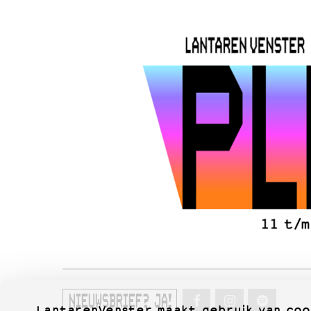
NIEUWSBRIEF? JA!
LantarenVenster maakt gebruik van coo