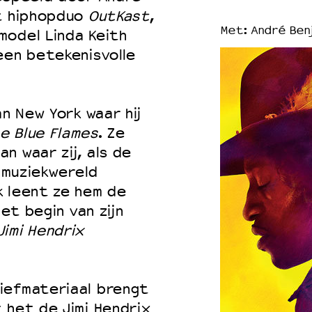
et hiphopduo
OutKast
,
Met: André Benj
model Linda Keith
een betekenisvolle
an New York waar hij
e Blue Flames
. Ze
n waar zij, als de
e muziekwereld
k leent ze hem de
het begin van zijn
Jimi Hendrix
iefmateriaal brengt
 het de Jimi Hendrix