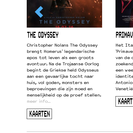
ICL
THE ODYSSEY
PRIMAV
k je de
Christopher Nolans The Odyssey
Het Ita
aires
brengt Homerus' legendarische
'Primave
on
epos tot leven als een groots
van de 
…
avontuur. Na de Trojaanse Oorlog
zoekende
begint de Griekse held Odysseus
een wee
aan een gevaarlijke tocht naar
identit
huis, vol goden, monsters en
Antonio
beproevingen die zijn moed en
Venetië
menselijkheid op de proef stellen.
KAART
meer info…
KAARTEN