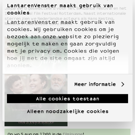
LantarenVenster maakt gebruik van
Jimpa
werd geselecteerd voor het Sundance Festival en het
cookies
International Film Festival Rotterdam. Naast internationale
sterren zien we Nederlandse acteurs als Hans Kesting,
LantarenVenster maakt gebruik van
Romana Vrede en Zoë Love Smith.
cookies. Wij gebruiken cookies om je
bezoek aan onze website zo plezierig
mogelijk te maken en gaan zorgvuldig
met je privacy om. Cookies die volgen
hoe jij met de site omgaat zijn altijd
anoniem.
Meer informatie
Alle cookies toestaan
Alleen noodzakelijke cookies
Op wo 5 aug om 17:00 in de
Filmlounge
!