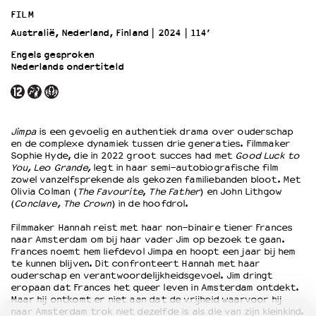
FILM
Australië, Nederland, Finland
2024
114’
OVER LANTARENVENSTER
Wat we doen
Engels gesproken
Nederlands ondertiteld
Werken bij
Wie is wie
Word vriend
Historie
Jimpa
is een gevoelig en authentiek drama over ouderschap
Partners
en de complexe dynamiek tussen drie generaties. Filmmaker
Sophie Hyde, die in 2022 groot succes had met
Good Luck to
Huisregels
You, Leo Grande,
legt in haar semi-autobiografische film
Privacyverklaring
zowel vanzelfsprekende als gekozen familiebanden bloot. Met
Integriteits- en gedragscode
Olivia Colman (
The Favourite
,
The Father
) en John Lithgow
(
Conclave, The Crown
) in de hoofdrol.
Duurzaamheid
Culturele boycot Israël
Filmmaker Hannah reist met haar non-binaire tiener Frances
naar Amsterdam om bij haar vader Jim op bezoek te gaan.
Ruimte voor artistieke vrijheid – VNPF
Frances noemt hem liefdevol Jimpa en hoopt een jaar bij hem
te kunnen blijven. Dit confronteert Hannah met haar
ouderschap en verantwoordelijkheidsgevoel. Jim dringt
eropaan dat Frances het queer leven in Amsterdam ontdekt.
Maar hij ontkomt er niet aan dat de vrijheid waarvoor hij
naar Amsterdam trok niet dezelfde is als die van zijn kleinkind.